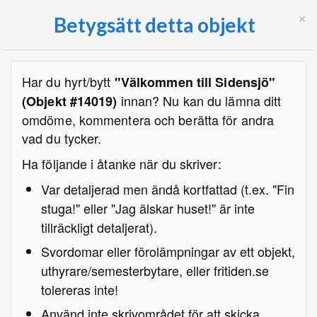
×
Betygsätt detta objekt
Har du hyrt/bytt
"Välkommen till Sidensjö"
innan? Nu kan du lämna ditt
(Objekt #14019)
omdöme, kommentera och berätta för andra
vad du tycker.
Ha följande i åtanke när du skriver:
Var detaljerad men ändå kortfattad (t.ex. "Fin
stuga!" eller "Jag älskar huset!" är inte
tillräckligt detaljerat).
Svordomar eller förolämpningar av ett objekt,
uthyrare/semesterbytare, eller fritiden.se
tolereras inte!
Använd inte skrivområdet för att skicka