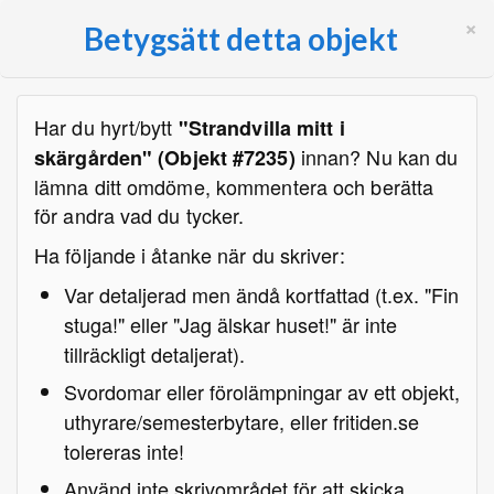
×
Betygsätt detta objekt
Har du hyrt/bytt
"Strandvilla mitt i
innan? Nu kan du
skärgården" (Objekt #7235)
lämna ditt omdöme, kommentera och berätta
för andra vad du tycker.
Ha följande i åtanke när du skriver:
Var detaljerad men ändå kortfattad (t.ex. "Fin
stuga!" eller "Jag älskar huset!" är inte
tillräckligt detaljerat).
Svordomar eller förolämpningar av ett objekt,
uthyrare/semesterbytare, eller fritiden.se
tolereras inte!
Använd inte skrivområdet för att skicka