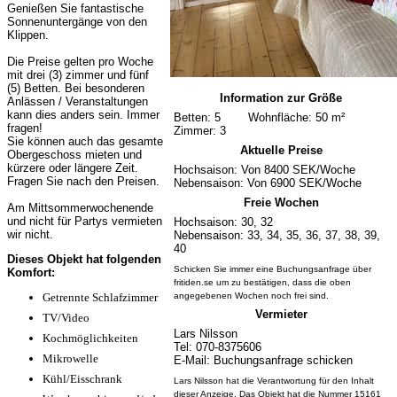
Genießen Sie fantastische
Sonnenuntergänge von den
Klippen.
Die Preise gelten pro Woche
mit drei (3) zimmer und fünf
(5) Betten. Bei besonderen
Information zur Größe
Anlässen / Veranstaltungen
kann dies anders sein. Immer
Betten: 5
Wohnfläche: 50 m²
fragen!
Zimmer: 3
Sie können auch das gesamte
Aktuelle Preise
Obergeschoss mieten und
kürzere oder längere Zeit.
Hochsaison: Von 8400 SEK/Woche
Fragen Sie nach den Preisen.
Nebensaison: Von 6900 SEK/Woche
Freie Wochen
Am Mittsommerwochenende
und nicht für Partys vermieten
Hochsaison: 30, 32
wir nicht.
Nebensaison: 33, 34, 35, 36, 37, 38, 39,
40
Dieses Objekt hat folgenden
Schicken Sie immer eine Buchungsanfrage über
Komfort:
fritiden.se um zu bestätigen, dass die oben
Getrennte Schlafzimmer
angegebenen Wochen noch frei sind.
Vermieter
TV/Video
Lars Nilsson
Kochmöglichkeiten
Tel: 070-8375606
Mikrowelle
E-Mail: Buchungsanfrage schicken
Kühl/Eisschrank
Lars Nilsson hat die Verantwortung für den Inhalt
dieser Anzeige. Das Objekt hat die Nummer 15161