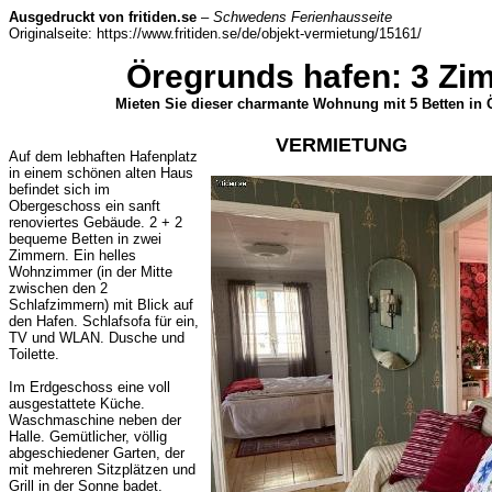
Ausgedruckt von fritiden.se
–
Schwedens Ferienhausseite
Originalseite: https://www.fritiden.se/de/objekt-vermietung/15161/
Öregrunds hafen: 3 Zim
Mieten Sie dieser charmante Wohnung mit 5 Betten in
VERMIETUNG
Auf dem lebhaften Hafenplatz
in einem schönen alten Haus
befindet sich im
Obergeschoss ein sanft
renoviertes Gebäude. 2 + 2
bequeme Betten in zwei
Zimmern. Ein helles
Wohnzimmer (in der Mitte
zwischen den 2
Schlafzimmern) mit Blick auf
den Hafen. Schlafsofa für ein,
TV und WLAN. Dusche und
Toilette.
Im Erdgeschoss eine voll
ausgestattete Küche.
Waschmaschine neben der
Halle. Gemütlicher, völlig
abgeschiedener Garten, der
mit mehreren Sitzplätzen und
Grill in der Sonne badet.