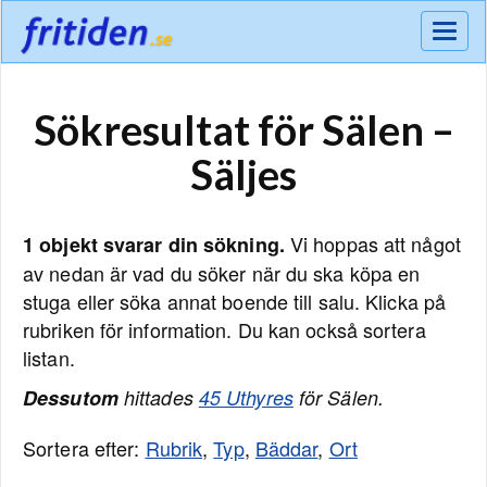
Meny
Sökresultat för Sälen –
Säljes
Vi hoppas att något
1 objekt svarar din sökning.
av nedan är vad du söker när du ska köpa en
stuga eller söka annat boende till salu. Klicka på
rubriken för information. Du kan också sortera
listan.
Dessutom
hittades
45 Uthyres
för Sälen.
Sortera efter:
Rubrik
,
Typ
,
Bäddar
,
Ort