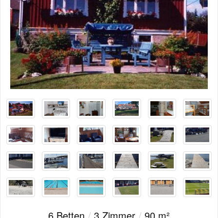
6 Betten
/
3 Zimmer
/
90 m²