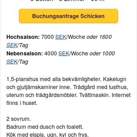
Buchungsanfrage Schicken
7000
SEK
/Woche
Hochsaison:
oder 1600
SEK
/Tag
4000
SEK
/Woche
Nebensaison:
oder 1000
SEK
/Tag
1,5-planshus med alla bekvämligheter. Kakelugn
och gjutjärnskaminer inne. Trädgård med lusthus,
uterum och trädgårdsmöbler. Tvättmaskin. Internet
finns i huset.
2 sovrum.
Badrum med dusch och toalett.
Kök med elspis, ugn, kyl och frys.