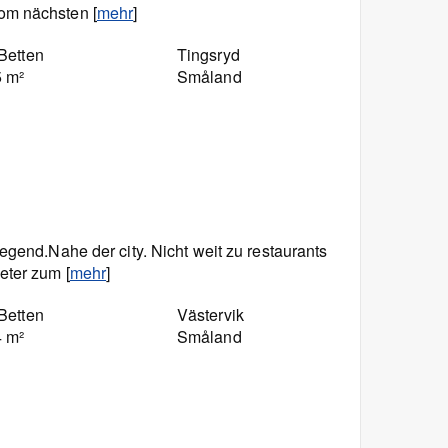
om nächsten [
mehr
]
Betten
Tingsryd
5 m²
Småland
egend.Nahe der city. Nicht weit zu restaurants
eter zum [
mehr
]
Betten
Västervik
4 m²
Småland