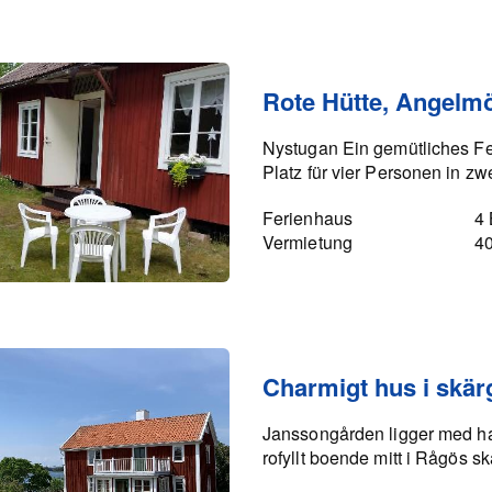
Rote Hütte, Angelmö
Nystugan Ein gemütliches Fer
Platz für vier Personen in zw
Ferienhaus
4 
Vermietung
4
Charmigt hus i skär
Janssongården ligger med ha
rofyllt boende mitt i Rågös sk