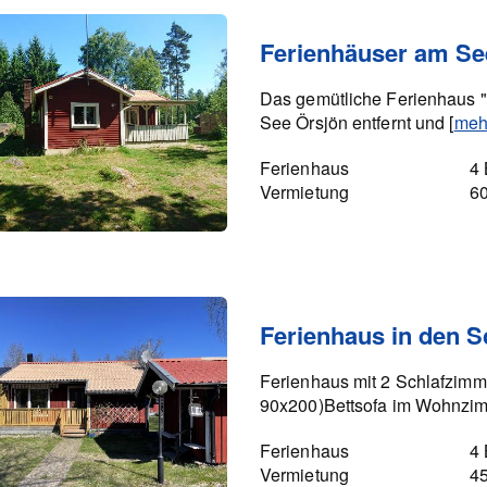
Ferienhäuser am Se
Das gemütliche Ferienhaus "
See Örsjön entfernt und [
meh
Ferienhaus
4 
Vermietung
6
Ferienhaus in den 
Ferienhaus mit 2 Schlafzimm
90x200)Bettsofa im Wohnzimm
Ferienhaus
4 
Vermietung
4