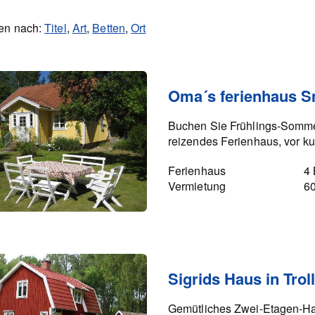
ren nach:
Titel
,
Art
,
Betten
,
Ort
Oma´s ferienhaus S
Buchen Sie Frühlings-Somm
reizendes Ferienhaus, vor kur
Ferienhaus
4 
Vermietung
6
Sigrids Haus in Trol
Gemütliches Zwei-Etagen-Ha