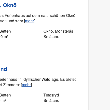
, Oknö
s Ferienhaus auf dem natur­schönen Oknö
ten und sehr [
mehr
]
Betten
Oknö, Mönsterås
10 m²
Småland
and
rienhaus in idyllischer Waldlage. Es bietet
ei Zimmern: [
mehr
]
Betten
Tingsryd
0 m²
Småland