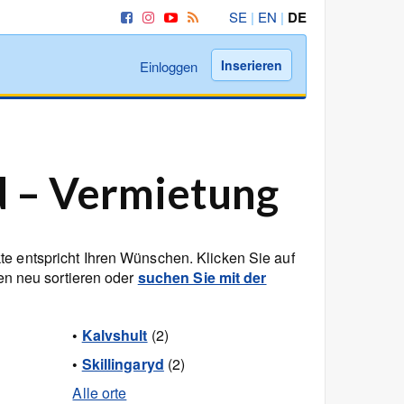
SE
|
EN
|
DE
Inserieren
Einloggen
d – Vermietung
te entspricht Ihren Wünschen. Klicken Sie auf
ten neu sortieren oder
suchen Sie mit der
•
Kalvshult
(2)
•
Skillingaryd
(2)
Alle orte