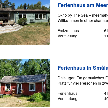
Ferienhaus am Meer
Oknö by The Sea – meernahe
Willkommen in einer charman
Freizeithaus
6 
Vermietung
1
Ferienhaus In Smål
Dalstugan Ein gemütliches Fe
Platz für vier Personen in zw
Ferienhaus
4 
Vermietung
4