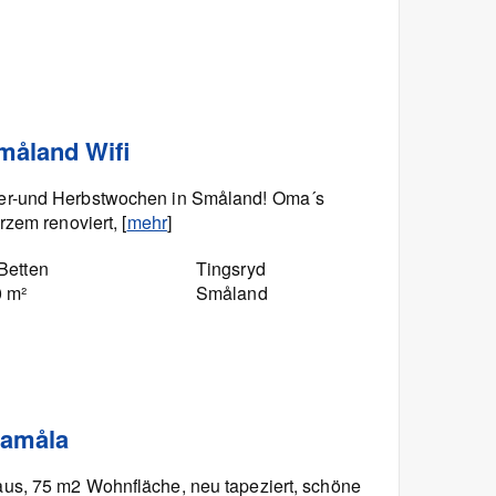
måland Wifi
er-und Herbstwochen in Småland! Oma´s
zem renoviert, [
mehr
]
Betten
Tingsryd
0 m²
Småland
lamåla
us, 75 m2 Wohnfläche, neu tapeziert, schöne