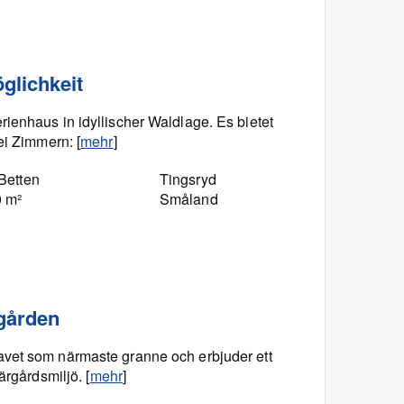
glichkeit
ienhaus in idyllischer Waldlage. Es bietet
ei Zimmern: [
mehr
]
Betten
Tingsryd
0 m²
Småland
gården
vet som närmaste granne och erbjuder ett
ärgårdsmiljö. [
mehr
]