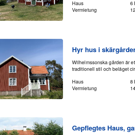
Haus
6 
Vermietung
1
Hyr hus i skärgårde
Wilhelmssonska gården är ett 
traditionell stil och beläget ci
Haus
8 
Vermietung
1
Gepflegtes Haus, ga