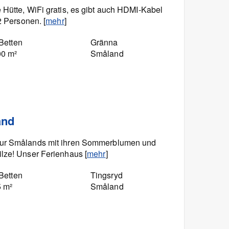
 Hütte, WiFi gratis, es gibt auch HDMI-Kabel
2 Personen. [
mehr
]
Betten
Gränna
00 m²
Småland
and
tur Smålands mit ihren Sommerblumen und
lze! Unser Ferienhaus [
mehr
]
Betten
Tingsryd
5 m²
Småland