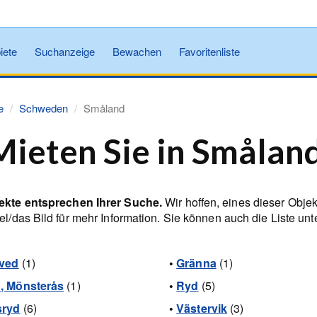
iete
Suchanzeige
Bewachen
Favoritenliste
e
Schweden
Småland
Mieten Sie in Smålan
ekte entsprechen Ihrer Suche.
Wir hoffen, eines dieser Objek
el/das Bild für mehr Information. Sie können auch die Liste un
aved
(1)
•
Gränna
(1)
, Mönsterås
(1)
•
Ryd
(5)
sryd
(6)
•
Västervik
(3)