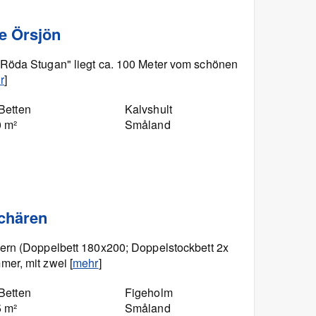
e Örsjön
Röda Stugan" liegt ca. 100 Meter vom schönen
r
]
Betten
Kalvshult
0 m²
Småland
Schären
ern (Doppelbett 180x200; Doppelstockbett 2x
er, mit zwei [
mehr
]
Betten
Figeholm
5 m²
Småland