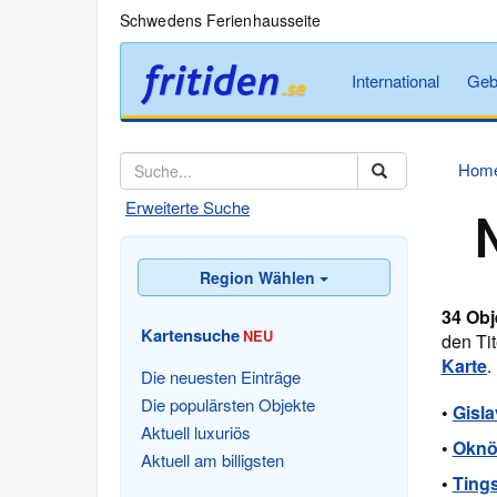
Schwedens Ferienhausseite
International
Geb
Hom
Erweiterte Suche
Region Wählen
34 Obj
Kartensuche
NEU
den Tit
Karte
.
Die neuesten Einträge
Die populärsten Objekte
•
Gisl
Aktuell luxuriös
•
Oknö
Aktuell am billigsten
•
Ting