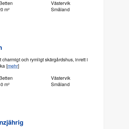
Betten
Västervik
20 m²
Småland
n
charmigt och rymligt skärgårdshus, inrett i
rka [
mehr
]
Betten
Västervik
40 m²
Småland
nzjährig