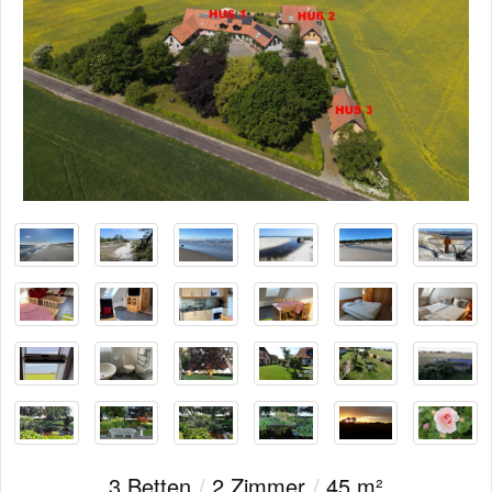
3 Betten
/
2 Zimmer
/
45 m²