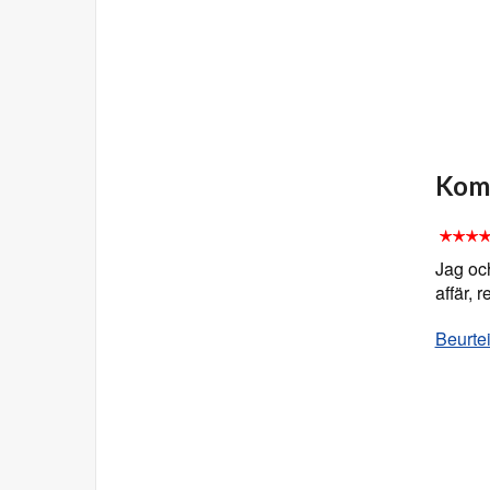
Komm
Jag och
affär,
Beurte