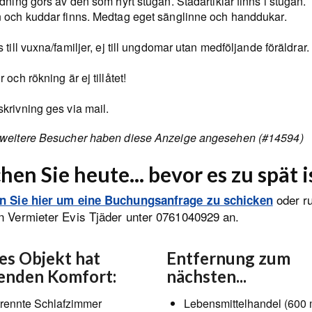
dning görs av den som hyrt stugan. Städartiklar finns i stugan.
 och kuddar finns. Medtag eget sänglinne och handdukar.
 till vuxna/familjer, ej till ungdomar utan medföljande föräldrar.
 och rökning är ej tillåtet!
krivning ges via mail.
weitere Besucher haben diese Anzeige angesehen (#14594)
hen Sie heute... bevor es zu spät i
oder r
en Sie hier um eine Buchungsanfrage zu schicken
n Vermieter Evis Tjäder unter 0761040929 an.
es Objekt hat
Entfernung zum
enden Komfort:
nächsten...
rennte Schlafzimmer
Lebensmittelhandel (600 