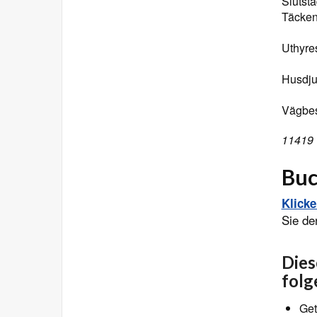
Slutstä
Täcken
Uthyres
Husdjur
Vägbes
11419 
Buc
Klick
Sie de
Dies
folg
Get