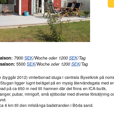
7900
SEK
/Woche
aison:
oder 1200
SEK
/Tag
5500
SEK
/Woche
saison:
oder 1200
SEK
/Tag
 (byggår 2012) vinterbonad stuga i centrala Byxelkrok på norr
 Stugan ligger lugnt beläget på en mysig återvändsgata med en
ad på ca 650 m ned till hamnen där det finns en ICA-butik,
anger, pubar, minigolf, små sjöbodar med diverse försäljning o
and.
ca 6 km till den milslånga badstranden i Böda sand.