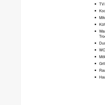
TV/
Koc
Mik
Küh
Was
Tro
Dus
W
Möb
Gri
Rau
Hau