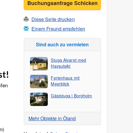
Buchungsanfrage Schicken
Diese Seite drucken
Einem Freund empfehlen
Sind auch zu vermieten
Stuga Alvaret med
Havsutsikt
st!
Ferienhaus mit
Meerblick
ufen
Gäststuga i Borgholm
Mehr Objekte in Öland
m)