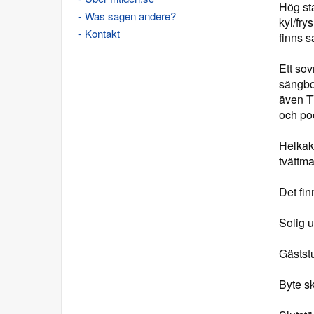
Hög st
Was sagen andere?
kyl/fry
Kontakt
finns 
Ett so
sängbo
även T
och po
Helkak
tvättma
Det fi
Solig u
Gästst
Byte sk