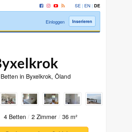
SE
|
EN
|
DE
Inserieren
Einloggen
Byxelkrok
Betten in Byxelkrok, Öland
4 Betten
/
2 Zimmer
/
36 m²