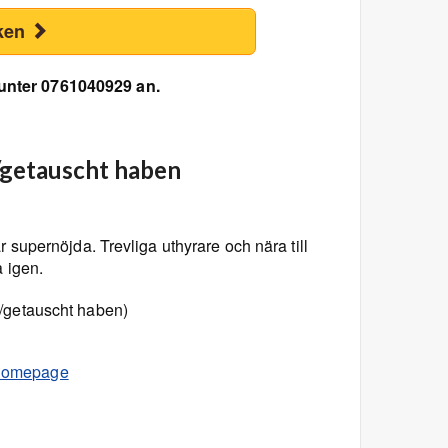
ken
 unter 0761040929 an.
/getauscht haben
 supernöjda. Trevliga uthyrare och nära till
 igen.
/getauscht haben)
omepage