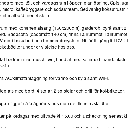
andard med kök och vardagsrum i öppen planlösning. Spis, ug
s, micro, kaffebryggare och sodastream. Sedvanlig köksutrustni
samt matbord med 4 stolar.
vrum med kontinentalsäng (160x200cm), garderob, byrå samt 2
rd. Bäddsoffa (bäddmått 140 cm) finns i allrummet. I allrummet 
V med basutbud och hemmabiosystem. Ni får tillgång till DVD-f
cketböcker under er vistelse hos oss.
lat badrum med dusch, wc, handfat med kommod, handdukstor
skin.
nns AC/klimatanläggning för värme och kyla samt WiFi.
teplats med bord, 4 stolar, 2 solstolar och grill för kol/briketter.
ugan ligger nära ägarens hus men det finns avskildhet.
er på lördagar med tillträde kl 15.00 och utcheckning senast kl