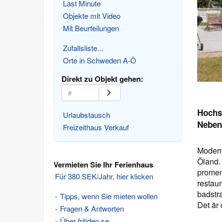
Last Minute
Objekte mit Video
Mit Beurteilungen
Zufallsliste...
Orte in Schweden A-Ö
Direkt zu Objekt gehen:
Hochs
Urlaubstausch
Neben
Freizeithaus Verkauf
Modern
Öland.
Vermieten Sie Ihr Ferienhaus
promen
Für 380 SEK/Jahr, hier klicken
restaur
badstr
Tipps, wenn Sie mieten wollen
Det är 
Fragen & Antworten
Über fritiden.se