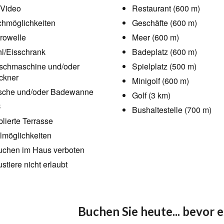
Video
Restaurant (600 m)
hmöglichkeiten
Geschäfte (600 m)
rowelle
Meer (600 m)
l/Eisschrank
Badeplatz (600 m)
chmaschine und/oder
Spielplatz (500 m)
ckner
Minigolf (600 m)
che und/oder Badewanne
Golf (3 km)
C
Bushaltestelle (700 m)
lierte Terrasse
llmöglichkeiten
chen im Haus verboten
stiere nicht erlaubt
Buchen Sie heute... bevor es