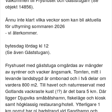
Välkommen till Fryshuset och Gäststugan! (Se
objekt 14856).
Ännu inte klart vilka veckor som kan bli aktuella
för uthyrning sommaren 2026
- vi återkommer.
bytesdag lördag kl 12
(Se även Gäststugan).
Fryshuset med gäststuga omgärdas av mängder
av syréner och vacker ängsmark. Tomten, mitt i
levande landsbygd är ombonad och i två delar om
vardera 800 m2. Till havet och naturreservat med
Gotlands vackraste kust (!?) är det bara 5 km. Där
ligger Djupviks småbåtshamn, fiskeläge och kiosk
samt högklassig restaurang/hotell. Ytterligare 1
km norrut har ni badstrand vid Sandhamn och