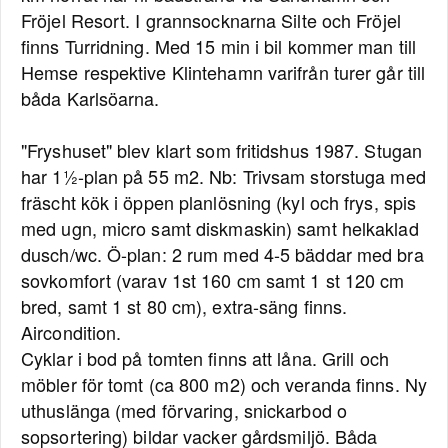
Fröjel Resort. I grannsocknarna Silte och Fröjel
finns Turridning. Med 15 min i bil kommer man till
Hemse respektive Klintehamn varifrån turer går till
båda Karlsöarna.
"Fryshuset" blev klart som fritidshus 1987. Stugan
har 1½-plan på 55 m2. Nb: Trivsam storstuga med
fräscht kök i öppen planlösning (kyl och frys, spis
med ugn, micro samt diskmaskin) samt helkaklad
dusch/wc. Ö-plan: 2 rum med 4-5 bäddar med bra
sovkomfort (varav 1st 160 cm samt 1 st 120 cm
bred, samt 1 st 80 cm), extra-säng finns.
Aircondition.
Cyklar i bod på tomten finns att låna. Grill och
möbler för tomt (ca 800 m2) och veranda finns. Ny
uthuslänga (med förvaring, snickarbod o
sopsortering) bildar vacker gårdsmiljö. Båda