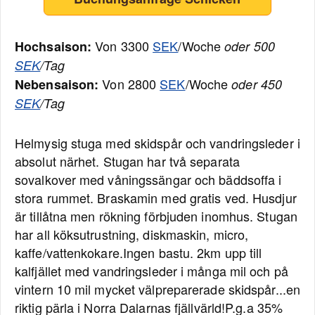
Von 3300
SEK
/Woche
Hochsaison:
oder 500
SEK
/Tag
Von 2800
SEK
/Woche
Nebensaison:
oder 450
SEK
/Tag
Helmysig stuga med skidspår och vandringsleder i
absolut närhet. Stugan har två separata
sovalkover med våningssängar och bäddsoffa i
stora rummet. Braskamin med gratis ved. Husdjur
är tillåtna men rökning förbjuden inomhus. Stugan
har all köksutrustning, diskmaskin, micro,
kaffe/vattenkokare.Ingen bastu. 2km upp till
kalfjället med vandringsleder i många mil och på
vintern 10 mil mycket välpreparerade skidspår...en
riktig pärla i Norra Dalarnas fjällvärld!P.g.a 35%