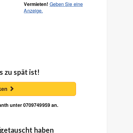
Vermieten!
Geben Sie eine
Anzeige.
 zu spät ist!
ken
anth unter 0709749959 an.
/getauscht haben