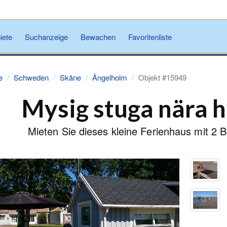
iete
Suchanzeige
Bewachen
Favoritenliste
e
Schweden
Skåne
Ängelholm
Objekt #15949
Mysig stuga nära h
Mieten Sie dieses kleine Ferienhaus mit 2 