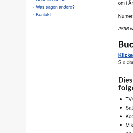
om i Ä
Was sagen andere?
Kontakt
Numera
2896 w
Buc
Klick
Sie de
Dies
folg
TV/
Sate
Koc
Mik