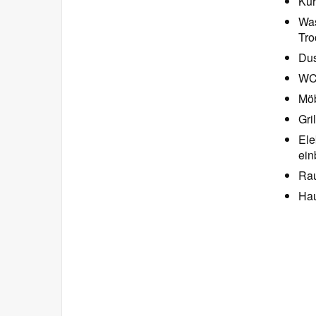
Küh
Was
Tro
Dus
W
Möb
Gri
Ele
ein
Rau
Hau