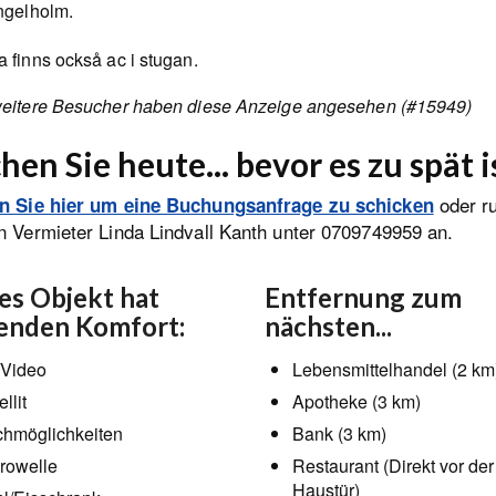
ngelholm.
 finns också ac i stugan.
eitere Besucher haben diese Anzeige angesehen (#15949)
hen Sie heute... bevor es zu spät i
oder r
en Sie hier um eine Buchungsanfrage zu schicken
n Vermieter Linda Lindvall Kanth unter 0709749959 an.
es Objekt hat
Entfernung zum
enden Komfort:
nächsten...
Video
Lebensmittelhandel (2 km
llit
Apotheke (3 km)
hmöglichkeiten
Bank (3 km)
rowelle
Restaurant (Direkt vor der
Haustür)