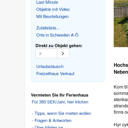
Last Minute
Objekte mit Video
Mit Beurteilungen
Zufallsliste...
Orte in Schweden A-Ö
Direkt zu Objekt gehen:
Hochs
Urlaubstausch
Neben
Freizeithaus Verkauf
Kom ti
sommar
Vermieten Sie Ihr Ferienhaus
stenkas
Für 380 SEK/Jahr, hier klicken
strand
finns 
Tipps, wenn Sie mieten wollen
Fragen & Antworten
Hyr cy
Über fritiden.se