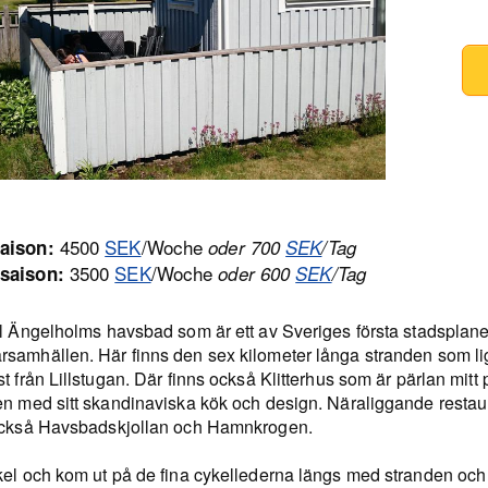
4500
SEK
/Woche
aison:
oder 700
SEK
/Tag
3500
SEK
/Woche
saison:
oder 600
SEK
/Tag
ll Ängelholms havsbad som är ett av Sveriges första stadsplan
samhällen. Här finns den sex kilometer långa stranden som lig
t från Lillstugan. Där finns också Klitterhus som är pärlan mitt 
en med sitt skandinaviska kök och design. Näraliggande resta
också Havsbadskjollan och Hamnkrogen.
kel och kom ut på de fina cykellederna längs med stranden och