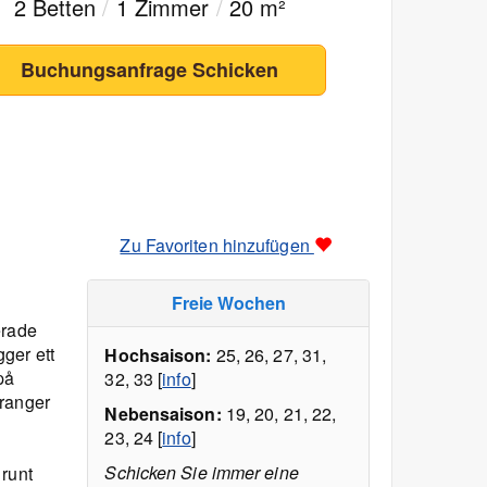
2 Betten
/
1 Zimmer
/
20 m²
Buchungsanfrage Schicken
Zu Favoriten hinzufügen
Freie Wochen
erade
ger ett
Hochsaison:
25, 26, 27, 31,
på
32, 33 [
info
]
uranger
Nebensaison:
19, 20, 21, 22,
23, 24 [
info
]
Schicken Sie immer eine
 runt