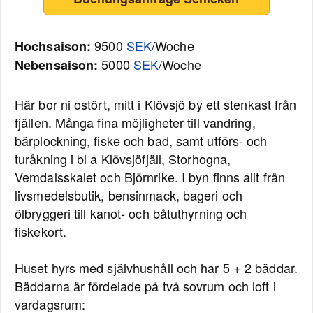
9500
SEK
/Woche
Hochsaison:
5000
SEK
/Woche
Nebensaison:
Här bor ni ostört, mitt i Klövsjö by ett stenkast från
fjällen. Många fina möjligheter till vandring,
bärplockning, fiske och bad, samt utförs- och
turåkning i bl a Klövsjöfjäll, Storhogna,
Vemdalsskalet och Björnrike. I byn finns allt från
livsmedelsbutik, bensinmack, bageri och
ölbryggeri till kanot- och båtuthyrning och
fiskekort.
Huset hyrs med självhushåll och har 5 + 2 bäddar.
Bäddarna är fördelade på två sovrum och loft i
vardagsrum: