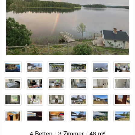
4 Betten
/
3 Zimmer
/
48 m²