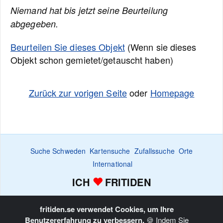
Niemand hat bis jetzt seine Beurteilung
abgegeben.
Beurteilen Sie dieses Objekt
(Wenn sie dieses
Objekt schon gemietet/getauscht haben)
Zurück zur vorigen Seite
oder
Homepage
Suche Schweden
Kartensuche
Zufallssuche
Orte
International
ICH
FRITIDEN
Suchanzeige
Bewachen
Favoritenliste
Inserieren
Home
fritiden.se verwendet Cookies, um Ihre
Copyright © Fritiden Sverige AB. Der gesamte Inhalt auf
Benutzererfahrung zu verbessern.
🍪 Indem Sie