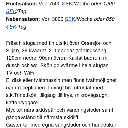
Von 7500
SEK
/Woche
Hochsaison:
oder 1200
SEK
/Tag
Von 3800
SEK
/Woche
Nebensaison:
oder 650
SEK
/Tag
Fräsch stuga med fin utsikt över Orsasjön och
Siljan, 28 kvadrat, 2-3 bäddar (våningssäng
120cm nedre, 90cm övre). Kaklat badrum m.
dusch och wc. Skön golvvärme i hela stugan.
TV och WiFi.
Ej disk eller tvättmaskin men finns tvättmöjlighet
nära receptionen. I övrigt bra utrustat med
s.k.Trinettkök, tillgång till frys, mikrovågsugn,
kaffebryggare.
Mycket nära skidspår och vandringsleder samt
gångavstånd till närmsta skidlift.
Gäster tar med egna sängkläder och handdukar