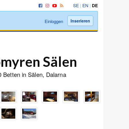
SE
|
EN
|
DE
Inserieren
Einloggen
bmyren Sälen
0 Betten in Sälen, Dalarna