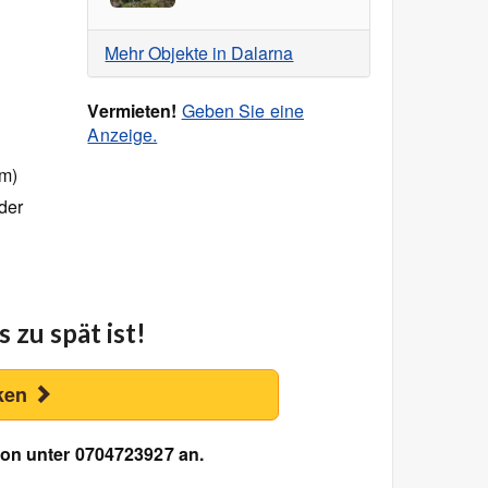
Mehr Objekte in Dalarna
Vermieten!
Geben Sie eine
Anzeige.
km)
 der
 zu spät ist!
ken
on unter 0704723927 an.