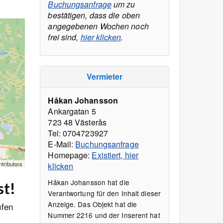
Buchungsanfrage
um zu
bestätigen, dass die oben
angegebenen Wochen noch
frei sind,
hier klicken
.
Vermieter
Håkan Johansson
Ankargatan 5
723 48 Västerås
Tel: 0704723927
E-Mail:
Buchungsanfrage
Homepage:
Existiert, hier
tributors
klicken
Håkan Johansson hat die
st!
Verantwortung für den Inhalt dieser
Anzeige. Das Objekt hat die
ufen
Nummer 2216 und der Inserent hat