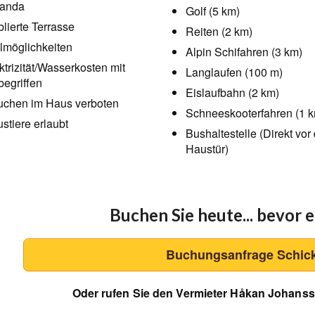
randa
Golf (5 km)
lierte Terrasse
Reiten (2 km)
llmöglichkeiten
Alpin Schifahren (3 km)
ktrizität/Wasserkosten mit
Langlaufen (100 m)
begriffen
Eislaufbahn (2 km)
chen im Haus verboten
Schneeskooterfahren (1 
stiere erlaubt
Bushaltestelle (Direkt vor
Haustür)
Buchen Sie heute... bevor es
Buchungsanfrage Schic
Oder rufen Sie den Vermieter Håkan Johanss