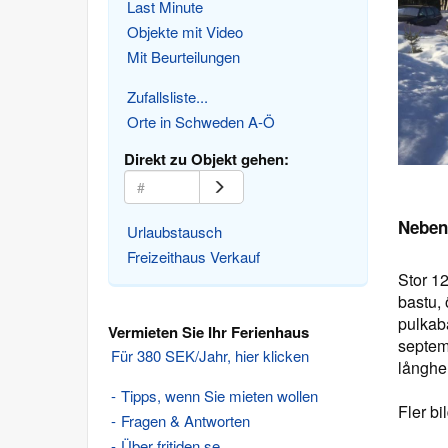
Last Minute
Objekte mit Video
Mit Beurteilungen
Zufallsliste...
Orte in Schweden A-Ö
Direkt zu Objekt gehen:
Neben
Urlaubstausch
Freizeithaus Verkauf
Stor 1
bastu, 
pulkaba
Vermieten Sie Ihr Ferienhaus
septemb
Für 380 SEK/Jahr, hier klicken
långhe
Tipps, wenn Sie mieten wollen
Fler b
Fragen & Antworten
Über fritiden.se