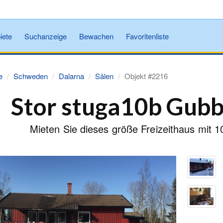
iete
Suchanzeige
Bewachen
Favoritenliste
e
Schweden
Dalarna
Sälen
Objekt #2216
Stor stuga10b Gub
Mieten Sie dieses größe Freizeithaus mit 1