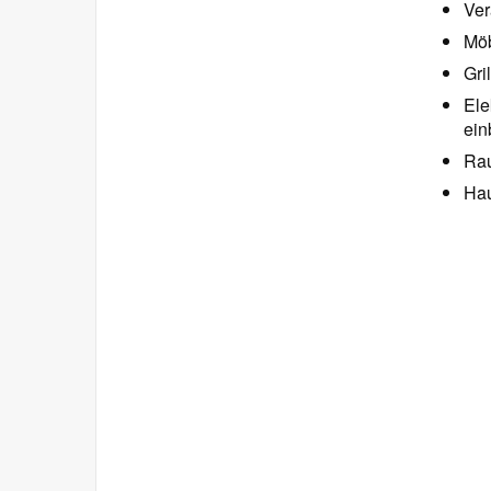
Ve
Möb
Gri
Ele
ein
Rau
Hau