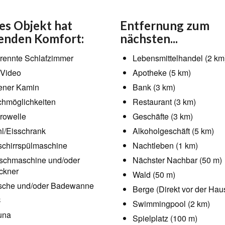
es Objekt hat
Entfernung zum
enden Komfort:
nächsten...
rennte Schlafzimmer
Lebensmittelhandel (2 km
Video
Apotheke (5 km)
ener Kamin
Bank (3 km)
hmöglichkeiten
Restaurant (3 km)
rowelle
Geschäfte (3 km)
l/Eisschrank
Alkoholgeschäft (5 km)
chirrspülmaschine
Nachtleben (1 km)
chmaschine und/oder
Nächster Nachbar (50 m)
ckner
Wald (50 m)
che und/oder Badewanne
Berge (Direkt vor der Haus
C
Swimmingpool (2 km)
una
Spielplatz (100 m)