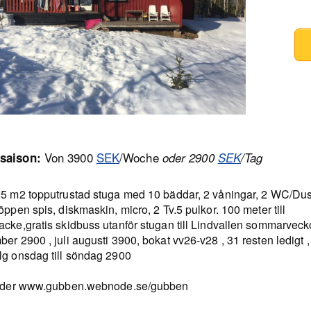
Von 3900
SEK
/Woche
saison:
oder 2900
SEK
/Tag
25 m2 topputrustad stuga med 10 bäddar, 2 våningar, 2 WC/Du
öppen spis, diskmaskin, micro, 2 Tv.5 pulkor. 100 meter till
cke,gratis skidbuss utanför stugan till Lindvallen sommarvecko
er 2900 , juli augusti 3900, bokat vv26-v28 , 31 resten ledigt ,
lg onsdag till söndag 2900
ilder www.gubben.webnode.se/gubben