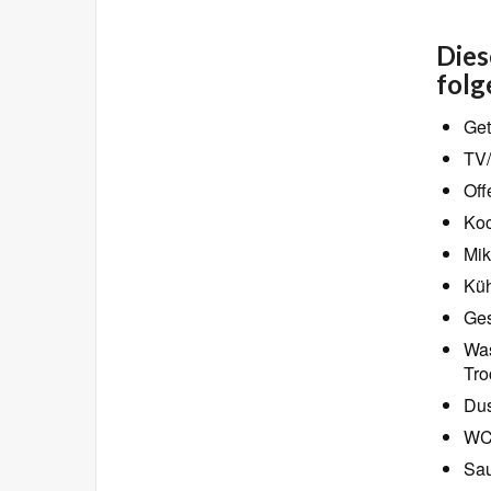
Dies
folg
Get
TV/
Off
Koc
Mik
Küh
Ges
Was
Tro
Dus
W
Sa