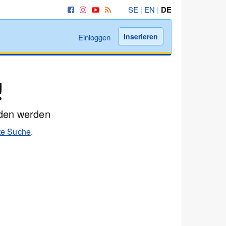
SE
|
EN
|
DE
Inserieren
Einloggen
!
nden werden
rte Suche
.