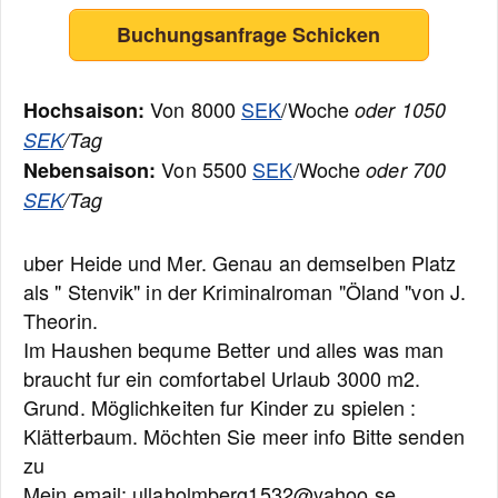
Buchungsanfrage Schicken
Von 8000
SEK
/Woche
Hochsaison:
oder 1050
SEK
/Tag
Von 5500
SEK
/Woche
Nebensaison:
oder 700
SEK
/Tag
uber Heide und Mer. Genau an demselben Platz
als " Stenvik" in der Kriminalroman "Öland "von J.
Theorin.
Im Haushen bequme Better und alles was man
braucht fur ein comfortabel Urlaub 3000 m2.
Grund. Möglichkeiten fur Kinder zu spielen :
Klätterbaum. Möchten Sie meer info Bitte senden
zu
Mein email; ullaholmberg1532@yahoo.se.