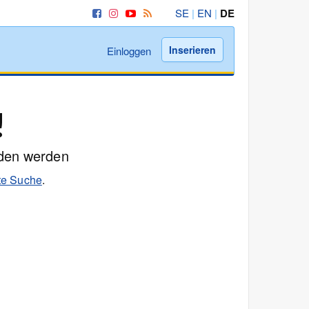
SE
|
EN
|
DE
Inserieren
Einloggen
!
nden werden
rte Suche
.