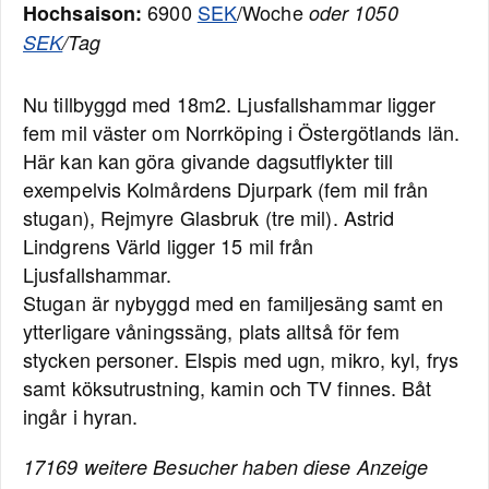
6900
SEK
/Woche
Hochsaison:
oder 1050
SEK
/Tag
Nu tillbyggd med 18m2. Ljusfallshammar ligger
fem mil väster om Norrköping i Östergötlands län.
Här kan kan göra givande dagsutflykter till
exempelvis Kolmårdens Djurpark (fem mil från
stugan), Rejmyre Glasbruk (tre mil). Astrid
Lindgrens Värld ligger 15 mil från
Ljusfallshammar.
Stugan är nybyggd med en familjesäng samt en
ytterligare våningssäng, plats alltså för fem
stycken personer. Elspis med ugn, mikro, kyl, frys
samt köksutrustning, kamin och TV finnes. Båt
ingår i hyran.
17169 weitere Besucher haben diese Anzeige