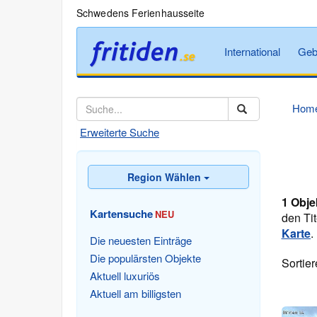
Schwedens Ferienhausseite
International
Geb
Hom
Erweiterte Suche
Region Wählen
1 Obje
Kartensuche
NEU
den Tit
Karte
.
Die neuesten Einträge
Die populärsten Objekte
Sortie
Aktuell luxuriös
Aktuell am billigsten