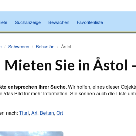
iete
Suchanzeige
Bewachen
Favoritenliste
e
Schweden
Bohuslän
Åstol
Mieten Sie in Åstol
kte entsprechen Ihrer Suche.
Wir hoffen, eines dieser Objekt
el/das Bild für mehr Information. Sie können auch die Liste un
ren nach:
Titel
,
Art
,
Betten
,
Ort