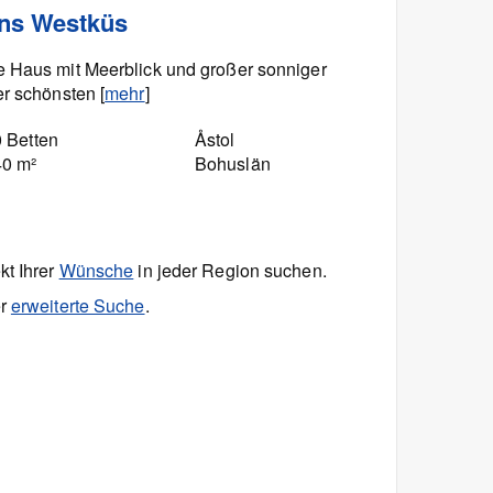
ns Westküs
e Haus mit Meerblick und großer sonniger
er schönsten [
mehr
]
 Betten
Åstol
40 m²
Bohuslän
kt Ihrer
Wünsche
in jeder Region suchen.
r
erweiterte Suche
.