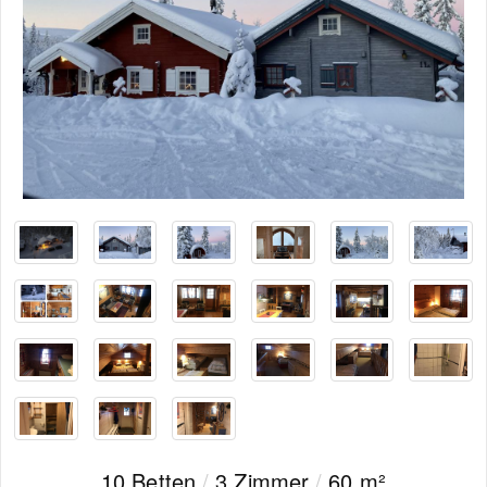
10 Betten
/
3 Zimmer
/
60 m²