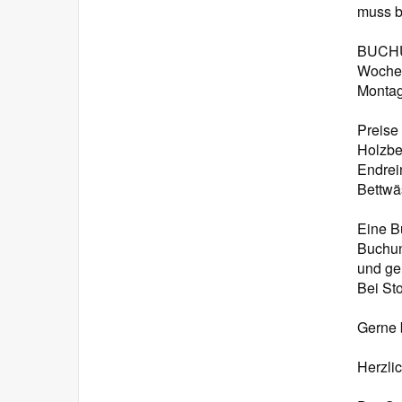
muss b
BUCH
Wochen
Montag
Preise 
Holzbe
Endrei
Bettwä
Eine B
Buchun
und ger
Bei St
Gerne 
Herzli