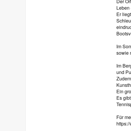
Der Or
Leben 
Er lie
Schleu
eindru
Bootsv
Im Som
sowie 
Im Ber
und Pu
Zudem 
Kunsth
Ein gr
Es gib
Tennisp
Für me
https: