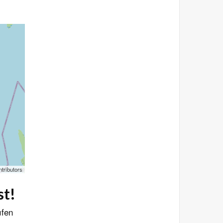
tributors
st!
ufen