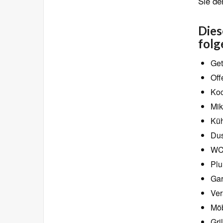
Sie de
Dies
folg
Get
Off
Koc
Mik
Küh
Dus
WC
Plu
Gar
Ve
Möb
Gri