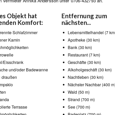
n Vermieter Annika Andersson unter 0706-432793 an.
es Objekt hat
Entfernung zum
enden Komfort:
nächsten...
rennte Schlafzimmer
Lebensmittelhandel (7 km
ener Kamin
Apotheke (30 km)
hmöglichkeiten
Bank (30 km)
rowelle
Restaurant (7 km)
l/Eisschrank
Geschäfte (30 km)
che und/oder Badewanne
Alkoholgeschäft (30 km)
 draußen
Nachtleben (30 km)
mpsklo
Nächster Nachbar (400 m
ten
Wald (50 m)
randa
Strand (700 m)
lierte Terrasse
See (700 m)
llmöglichkeiten
Badeplatz (700 m)