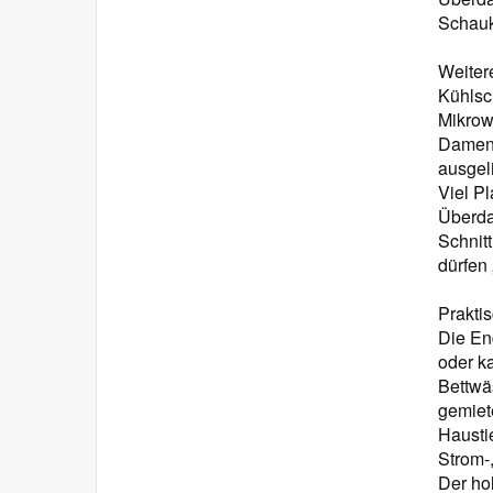
Schauk
Weiter
Kühlsc
Mikrow
Damen-
ausgel
Viel Pl
Überda
Schnit
dürfen 
Prakti
Die En
oder k
Bettwä
gemiet
Hausti
Strom-
Der ho