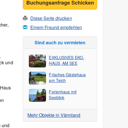
Buchungsanfrage Schicken
Diese Seite drucken
her,
Einem Freund empfehlen
Sind auch zu vermieten
.
EXKLUSIVES EKO-
ck und
HAUS, AM SEE
Frisches Gästehaus
am Teich
m Haus
Ferienhaus mit
Seeblick
en
Mehr Objekte in Värmland
n und