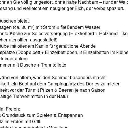
ohnen Sie völlig ungestört, ohne nahe Nachbarn – nur der Wal
sang und vielleicht ein neugieriger Elch, der vorbeispaziert.
uschen bietet:
tagen (ca. 80 m²) mit Strom & fließendem Wasser
nte Küche zur Selbstversorgung (Elektroherd + Holzherd – ko
henutensilien ausgestattet!)
ube mit offenem Kamin für gemütliche Abende
fplätze (Doppelbett + Einzelbett oben, 2 Einzelbetten im klein
zimmer unten)
mmer mit Dusche + Trenntoilette
 Nähe von allem, was den Sommer besonders macht:
hkeit, ein Boot auf dem Campingplatz des Dorfes zu mieten
irekt vor der Tür mit Pilzen & Beeren je nach Saison
ltige Tierwelt mitten in der Natur
im Freien:
 Grundstück zum Spielen & Entspannen
tz im Freien mit Grill
chter Loungebereich in Westlage