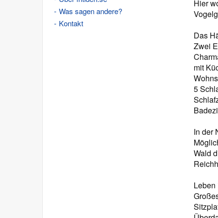
Hier w
Was sagen andere?
Vogelge
Kontakt
Das Hä
Zwei E
Charma
mit Küc
Wohnst
5 Schla
Schlaf
Badezi
In der
Möglic
Wald d
Reichha
Leben 
Großes
Sitzpla
Überda