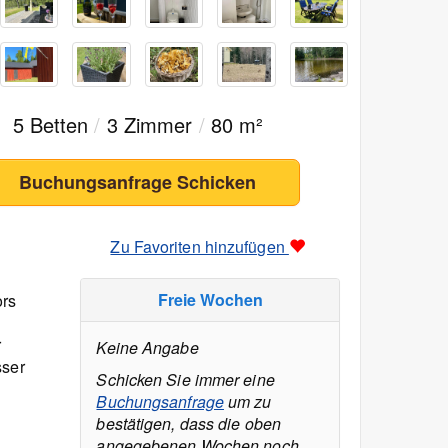
5 Betten
/
3 Zimmer
/
80 m²
Buchungsanfrage Schicken
Zu Favoriten hinzufügen
Freie Wochen
ors
r
Keine Angabe
sser
Schicken Sie immer eine
Buchungsanfrage
um zu
bestätigen, dass die oben
angegebenen Wochen noch