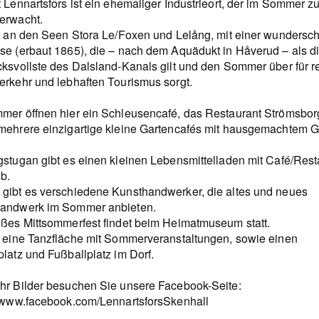
t Lennartsfors ist ein ehemaliger Industrieort, der im Sommer 
erwacht.
gt an den Seen Stora Le/Foxen und Lelång, mit einer wundersc
se (erbaut 1865), die – nach dem Aquädukt in Håverud – als d
cksvollste des Dalsland-Kanals gilt und den Sommer über für 
erkehr und lebhaften Tourismus sorgt.
mer öffnen hier ein Schleusencafé, das Restaurant Strömsbor
mehrere einzigartige kleine Gartencafés mit hausgemachtem 
gstugan gibt es einen kleinen Lebensmittelladen mit Café/Rest
b.
gibt es verschiedene Kunsthandwerker, die altes und neues
andwerk im Sommer anbieten.
oßes Mittsommerfest findet beim Heimatmuseum statt.
t eine Tanzfläche mit Sommerveranstaltungen, sowie einen
latz und Fußballplatz im Dorf.
hr Bilder besuchen Sie unsere Facebook-Seite:
//www.facebook.com/LennartsforsSkenhall