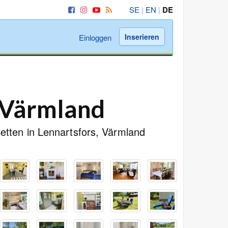
SE
|
EN
|
DE
Inserieren
Einloggen
 Värmland
etten in Lennartsfors, Värmland