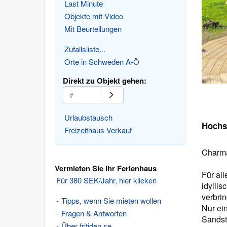
Last Minute
Objekte mit Video
Mit Beurteilungen
Zufallsliste...
Orte in Schweden A-Ö
Direkt zu Objekt gehen:
Urlaubstausch
Hochs
Freizeithaus Verkauf
Charma
Vermieten Sie Ihr Ferienhaus
Für all
Für 380 SEK/Jahr, hier klicken
idylli
verbri
Tipps, wenn Sie mieten wollen
Nur ei
Fragen & Antworten
Sandst
Über fritiden.se