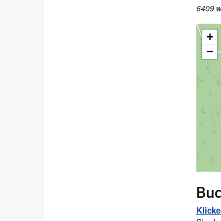
6409 w
+
−
Buc
Klick