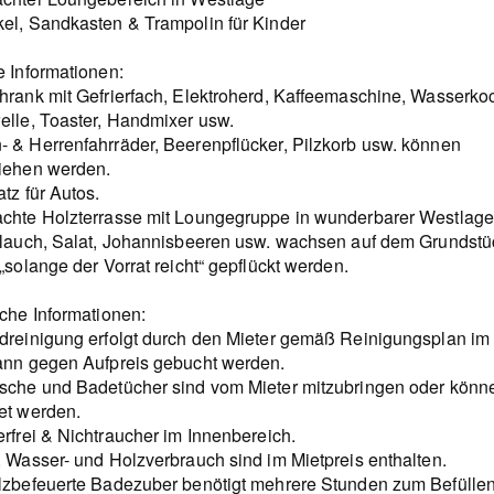
el, Sandkasten & Trampolin für Kinder
e Informationen:
hrank mit Gefrierfach, Elektroherd, Kaffeemaschine, Wasserkoc
elle, Toaster, Handmixer usw.
 & Herrenfahrräder, Beerenpflücker, Pilzkorb usw. können
iehen werden.
atz für Autos.
chte Holzterrasse mit Loungegruppe in wunderbarer Westlage
tlauch, Salat, Johannisbeeren usw. wachsen auf dem Grundstü
„solange der Vorrat reicht“ gepflückt werden.
sche Informationen:
dreinigung erfolgt durch den Mieter gemäß Reinigungsplan i
ann gegen Aufpreis gebucht werden.
sche und Badetücher sind vom Mieter mitzubringen oder könn
et werden.
erfrei & Nichtraucher im Innenbereich.
, Wasser- und Holzverbrauch sind im Mietpreis enthalten.
lzbefeuerte Badezuber benötigt mehrere Stunden zum Befülle