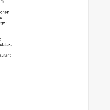
zum
hönen
ie
regen
g
Gebäck.
aurant