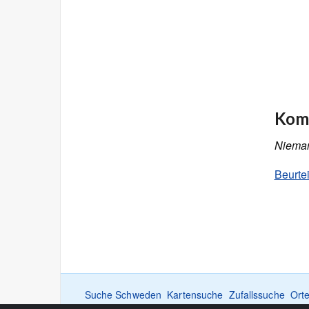
Komm
Nieman
Beurte
Suche Schweden
Kartensuche
Zufallssuche
Ort
International