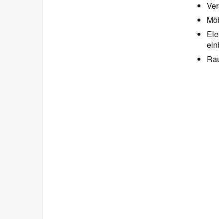
Ve
Möb
Ele
ein
Rau