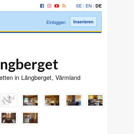
SE
|
EN
|
DE
Inserieren
Einloggen
ångberget
Betten in Långberget, Värmland