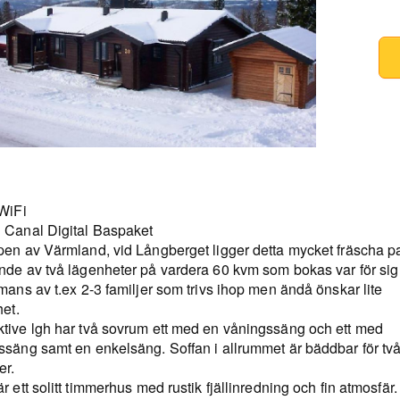
 WiFi
 Canal Digital Baspaket
pen av Värmland, vid Långberget ligger detta mycket fräscha p
nde av två lägenheter på vardera 60 kvm som bokas var för sig 
mans av t.ex 2-3 familjer som trivs ihop men ändå önskar lite
het.
tive lgh har två sovrum ett med en våningssäng och ett med
ssäng samt en enkelsäng. Soffan i allrummet är bäddbar för tv
er.
r ett solitt timmerhus med rustik fjällinredning och fin atmosfär.