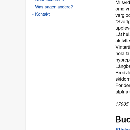
Milsvid
Was sagen andere?
omgivni
Kontakt
varg o
"Sverig
upplev
Låt he
aktivite
Vintert
hela fa
nyprep
Långbe
Bredvi
skidor
För de
alpina
17035 
Buc
Klick