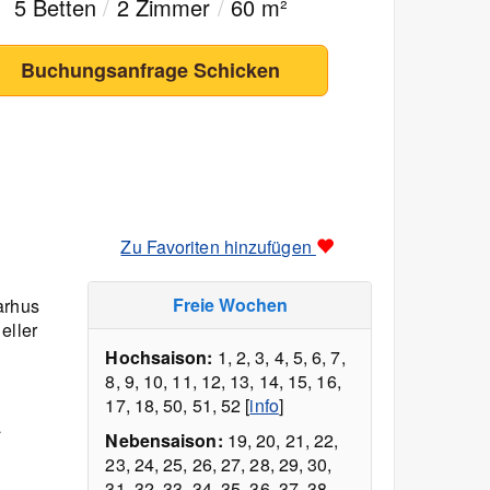
5 Betten
/
2 Zimmer
/
60 m²
Buchungsanfrage Schicken
Zu Favoriten hinzufügen
Freie Wochen
arhus
eller
Hochsaison:
1, 2, 3, 4, 5, 6, 7,
8, 9, 10, 11, 12, 13, 14, 15, 16,
17, 18, 50, 51, 52 [
info
]
å
Nebensaison:
19, 20, 21, 22,
23, 24, 25, 26, 27, 28, 29, 30,
31, 32, 33, 34, 35, 36, 37, 38,