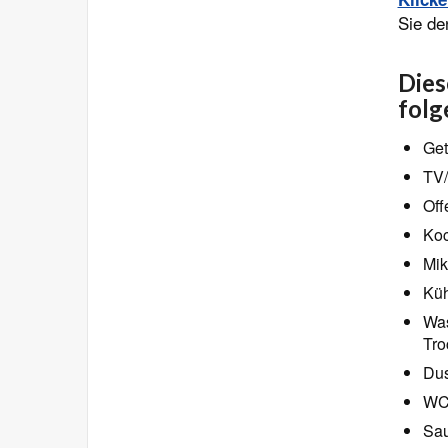
Sie de
Dies
folg
Get
TV/
Off
Koc
Mik
Küh
Was
Tro
Dus
W
Sa