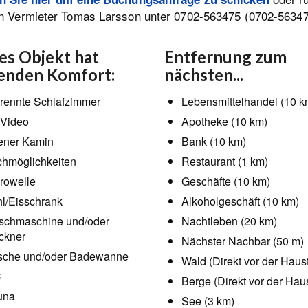
n Vermieter Tomas Larsson unter 0702-563475 (0702-56347
es Objekt hat
Entfernung zum
enden Komfort:
nächsten...
rennte Schlafzimmer
Lebensmittelhandel (10 k
Video
Apotheke (10 km)
ener Kamin
Bank (10 km)
hmöglichkeiten
Restaurant (1 km)
rowelle
Geschäfte (10 km)
l/Eisschrank
Alkoholgeschäft (10 km)
chmaschine und/oder
Nachtleben (20 km)
ckner
Nächster Nachbar (50 m)
che und/oder Badewanne
Wald (Direkt vor der Haust
C
Berge (Direkt vor der Haus
una
See (3 km)