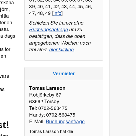
ursköna
39, 40, 41, 42, 43, 44, 45, 46,
jörn,
47, 48, 49 [
info
]
itta
ter en
Schicken Sie immer eine
astu.
Buchungsanfrage
um zu
ta dags
bestätigen, dass die oben
angegebenen Wochen noch
s för
frei sind,
hier klicken
.
gen
Vermieter
rvara
Tomas Larsson
näs
Röbjörkeby 67
68592 Torsby
Tel: 0702-563475
Handy: 0702-563475
E-Mail:
Buchungsanfrage
st!
Tomas Larsson hat die
ufen