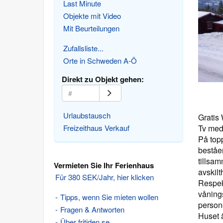
Last Minute
Objekte mit Video
Mit Beurteilungen
Zufallsliste...
Orte in Schweden A-Ö
Direkt zu Objekt gehen:
Urlaubstausch
Gratis
Freizeithaus Verkauf
Tv med
På top
beståe
tillsam
Vermieten Sie Ihr Ferienhaus
avskilt
Für 380 SEK/Jahr, hier klicken
Respek
våning
Tipps, wenn Sie mieten wollen
person
Fragen & Antworten
Huset ä
Über fritiden.se