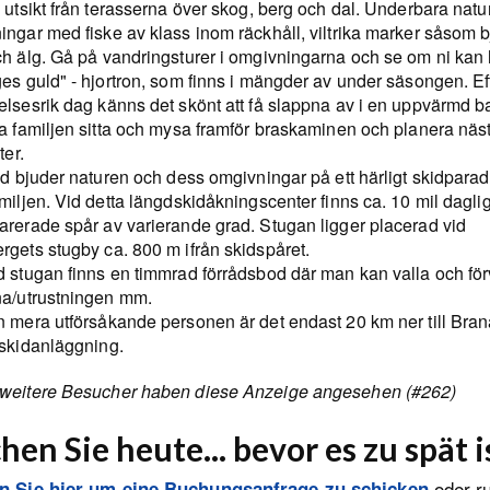
 utsikt från terasserna över skog, berg och dal. Underbara nat
ngar med fiske av klass inom räckhåll, viltrika marker såsom b
ch älg. Gå på vandringsturer i omgivningarna och se om ni kan h
es guld" - hjortron, som finns i mängder av under säsongen. Ef
elsesrik dag känns det skönt att få slappna av i en uppvärmd b
la familjen sitta och mysa framför braskaminen och planera näs
ter.
id bjuder naturen och dess omgivningar på ett härligt skidparadi
miljen. Vid detta längdskidåkningscenter finns ca. 10 mil dagli
arerade spår av varierande grad. Stugan ligger placerad vid
rgets stugby ca. 800 m ifrån skidspåret.
d stugan finns en timmrad förrådsbod där man kan valla och fö
na/utrustningen mm.
n mera utförsåkande personen är det endast 20 km ner till Bra
 skidanläggning.
weitere Besucher haben diese Anzeige angesehen (#262)
hen Sie heute... bevor es zu spät i
oder r
en Sie hier um eine Buchungsanfrage zu schicken