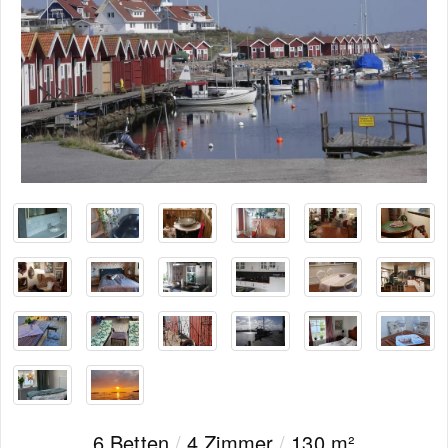
6 Betten
/
4 Zimmer
/
130 m²