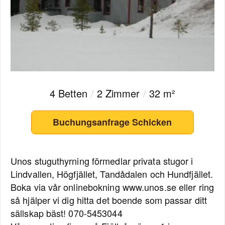
4 Betten
/
2 Zimmer
/
32 m²
Buchungsanfrage Schicken
Unos stuguthyrning förmedlar privata stugor i
Lindvallen, Högfjället, Tandådalen och Hundfjället.
Boka via vår onlinebokning www.unos.se eller ring
så hjälper vi dig hitta det boende som passar ditt
sällskap bäst! 070-5453044