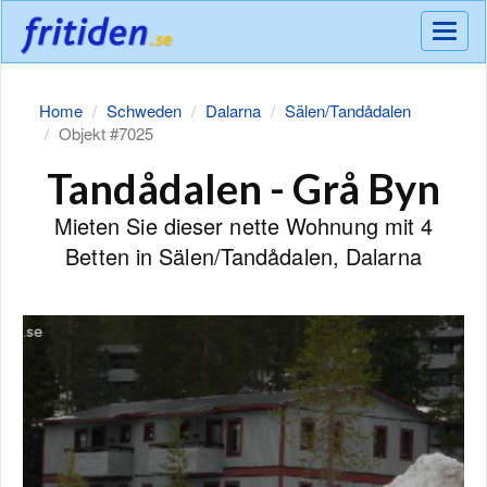
Meny
Home
Schweden
Dalarna
Sälen/Tandådalen
Objekt #7025
Tandådalen - Grå Byn
Mieten Sie dieser nette Wohnung mit 4
Betten in Sälen/Tandådalen, Dalarna