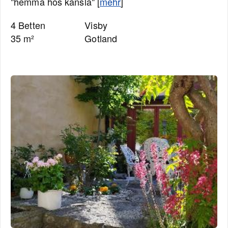
"hemma hos känsla" [
mehr
]
4 Betten
Visby
35 m²
Gotland