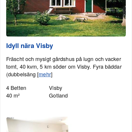
Idyll nära Visby
Fräscht och mysigt gårdshus på lugn och vacker
tomt, 40 kvm, 5 km söder om Visby. Fyra bäddar
(dubbelsäng [
mehr
]
4 Betten
Visby
40 m²
Gotland