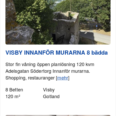
VISBY INNANFÖR MURARNA 8 bädda
Stor fin våning öppen planlösning 120 kvm
Adelsgatan Södertorg Innanför murarna.
Shopping, restauranger [
mehr
]
8 Betten
Visby
120 m²
Gotland