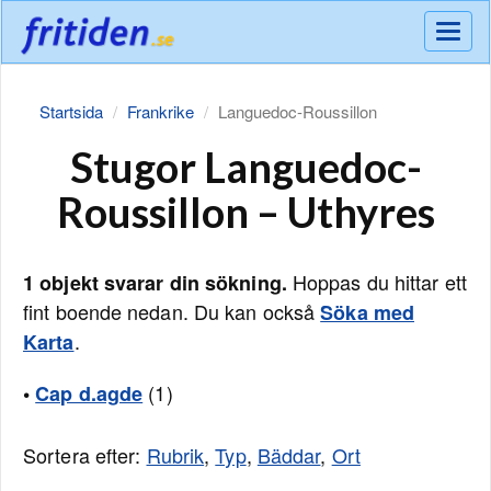
Meny
Startsida
Frankrike
Languedoc-Roussillon
Stugor Languedoc-
Roussillon – Uthyres
Hoppas du hittar ett
1 objekt svarar din sökning.
fint boende nedan. Du kan också
Söka med
.
Karta
(1)
•
Cap d.agde
Sortera efter:
Rubrik
,
Typ
,
Bäddar
,
Ort