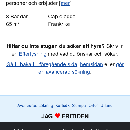
personer och erbjuder [
mer
]
8 Bäddar
Cap d.agde
65 m²
Frankrike
Skriv in
Hittar du inte stugan du söker att hyra?
en
Efterlysning
med vad du önskar och söker.
Gå tillbaka till föregående sida
,
hemsidan
eller
gör
en avancerad sökning
.
Avancerad sökning
Kartsök
Slumpa
Orter
Utland
JAG
FRITIDEN
Efterlysningar
Bevaka
Favoritlistan
Annonsera
Hem