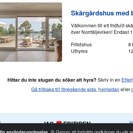
Skärgårdshus med 
Välkommen till ett fridfullt
över Norrtäljeviken! Endast 1 
Fritidshus
8
Uthyres
1
Hittar du inte stugan du söker att hyra?
Skriv in en
Efter
Gå tillbaka till föregående sida
,
hemsidan
eller
JAG
FRITIDEN
d
E
 din användarupplevelse.
🍪 Genom att fortsätta godkänner du vår 