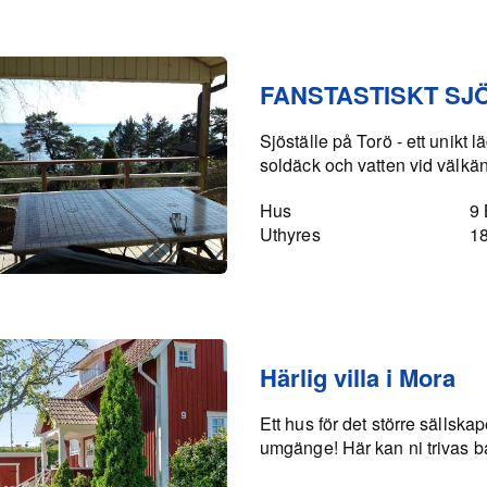
FANSTASTISKT SJ
Sjöställe på Torö - ett unikt 
soldäck och vatten vid välkän
Hus
9
Uthyres
1
Härlig villa i Mora
Ett hus för det större sällska
umgänge! Här kan ni trivas b