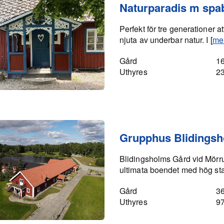
Naturparadis m spa
Perfekt för tre generationer att
njuta av underbar natur. I [
me
Gård
1
Uthyres
2
Grupphus Blidings
Blidingsholms Gård vid Mörru
ultimata boendet med hög st
Gård
3
Uthyres
9