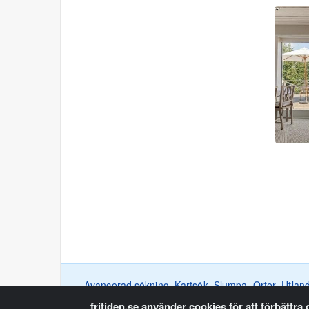
Avancerad sökning
Kartsök
Slumpa
Orter
Utlan
fritiden.se använder cookies för att förbättra