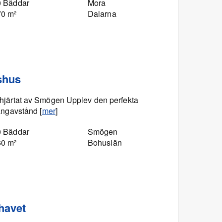
0 Bäddar
Mora
70 m²
Dalarna
jshus
 i hjärtat av Smögen Upplev den perfekta
ngavstånd [
mer
]
0 Bäddar
Smögen
60 m²
Bohuslän
havet