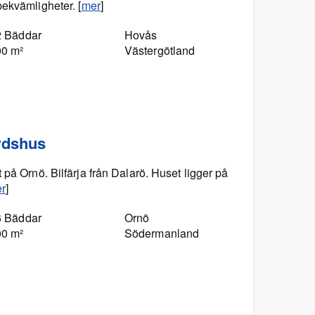
bekvämligheter. [
mer
]
2 Bäddar
Hovås
00 m²
Västergötland
årdshus
 på Ornö. Bilfärja från Dalarö. Huset ligger på
r
]
6 Bäddar
Ornö
00 m²
Södermanland