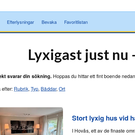
Efterlysningar
Bevaka
Favoritlistan
Lyxigast just nu
ekt svarar din sökning.
Hoppas du hittar ett fint boende neda
 efter:
Rubrik
,
Typ
,
Bäddar
,
Ort
Stort lyxig hus vid 
I Hovås, ett av de finaste om