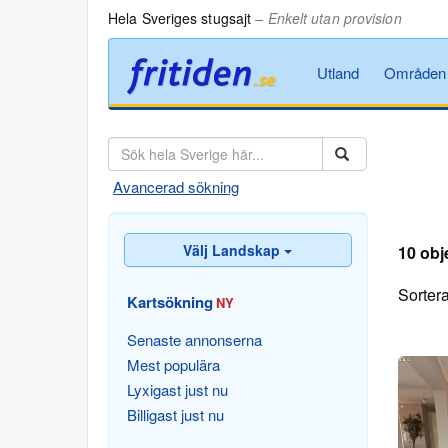
Hela Sveriges stugsajt
– Enkelt utan provision
Utland
Områden
Avancerad sökning
Välj Landskap
10 obj
Sortera
Kartsökning
NY
Senaste annonserna
Mest populära
Lyxigast just nu
Billigast just nu