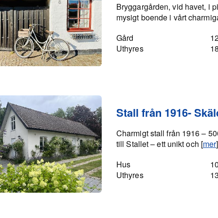
Bryggargården, vid havet, i pi
mysigt boende i vårt charmiga
Gård
1
Uthyres
1
Stall från 1916- Skä
Charmigt stall från 1916 – 5
till Stallet – ett unikt och [
mer
Hus
1
Uthyres
1