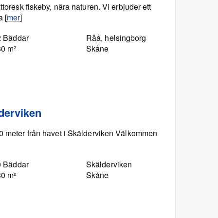
ttoresk fiskeby, nära naturen. Vi erbjuder ett
 [
mer
]
2 Bäddar
Råå, helsingborg
80 m²
Skåne
lderviken
00 meter från havet i Skälderviken Välkommen
]
0 Bäddar
Skälderviken
30 m²
Skåne