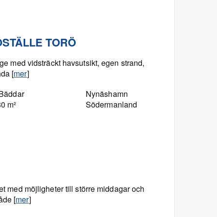
ÖSTÄLLE TORÖ
läge med vidsträckt havsutsikt, egen strand,
da [
mer
]
 Bäddar
Nynäshamn
80 m²
Södermanland
pet med möjligheter till större middagar och
åde [
mer
]