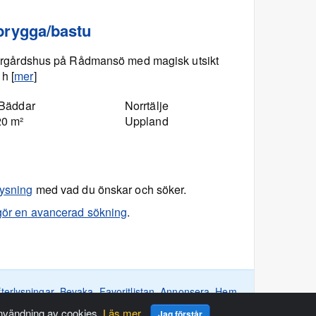
brygga/bastu
 skärgårdshus på Rådmansö med magisk utsikt
h [
mer
]
 Bäddar
Norrtälje
20 m²
Uppland
lysning
med vad du önskar och söker.
gör en avancerad sökning
.
fterlysningar
Bevaka
Favoritlistan
Annonsera
Hem
användning av cookies.
Läs mer.
Jag förstår