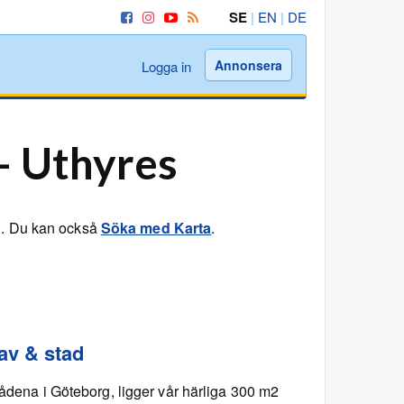
SE
|
EN
|
DE
Annonsera
Logga in
 – Uthyres
n. Du kan också
Söka med Karta
.
hav & stad
rådena i Göteborg, ligger vår härliga 300 m2