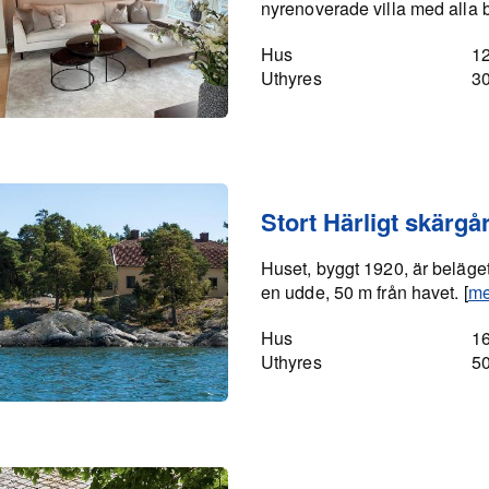
nyrenoverade villa med alla 
Hus
1
Uthyres
3
Stort Härligt skärg
Huset, byggt 1920, är beläget
en udde, 50 m från havet. [
me
Hus
1
Uthyres
5