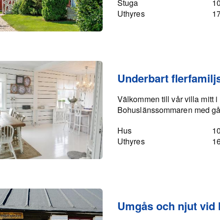
Stuga
1
Uthyres
1
Underbart flerfamil
Välkommen till vår villa mitt
Bohuslänssommaren med gå
Hus
1
Uthyres
1
Umgås och njut vid 