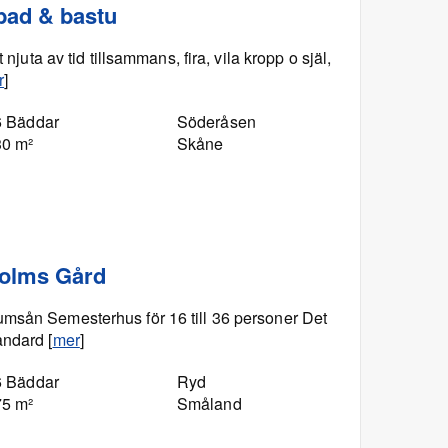
bad & bastu
 njuta av tid tillsammans, fira, vila kropp o själ,
r
]
6 Bäddar
Söderåsen
30 m²
Skåne
holms Gård
msån Semesterhus för 16 till 36 personer Det
andard [
mer
]
6 Bäddar
Ryd
75 m²
Småland