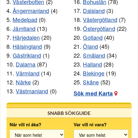
3.
Västerbotten
(2)
16.
Bohuslän
(78)
4.
Ångermanland
(4)
17.
Dalsland
(3)
5.
Medelpad
(0)
18.
Västergötland
(7)
6.
Jämtland
(13)
19.
Östergötland
(22)
7.
Härjedalen
(20)
20.
Gotland
(40)
8.
Hälsingland
(9)
21.
Öland
(45)
9.
Gästrikland
(1)
22.
Småland
(34)
10.
Dalarna
(87)
23.
Halland
(28)
11.
Värmland
(14)
24.
Blekinge
(19)
12.
Närke
(2)
25.
Skåne
(52)
13.
Västmanland
(0)
Sök med Karta
SNABB SÖKGUIDE
När vill ni åka?
Var vill ni vara?