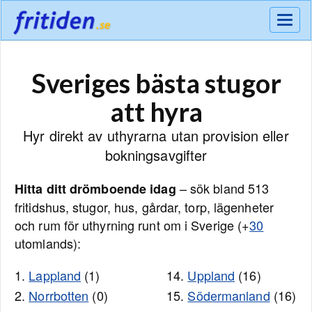
Meny
Sveriges bästa stugor
att hyra
Hyr direkt av uthyrarna utan provision eller
bokningsavgifter
– sök bland 513
Hitta ditt drömboende idag
fritidshus, stugor, hus, gårdar, torp, lägenheter
och rum för uthyrning runt om i Sverige (+
30
utomlands):
1.
Lappland
(1)
14.
Uppland
(16)
2.
Norrbotten
(0)
15.
Södermanland
(16)