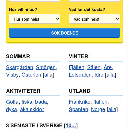
Hur vill ni bo?
Vad får det kosta?
SÖK BOENDE
SOMMAR
VINTER
Skärgården
,
Smögen
,
Fjällen
,
Sälen
,
Åre
,
Visby
,
Österlen
[
alla
]
Lofsdalen
,
Idre
[
alla
]
AKTIVITETER
UTLAND
Golfa
,
fiska
,
bada
,
Frankrike
,
Italien
,
dyka
,
åka skidor
Spanien
,
Norge
[
alla
]
3 SENASTE I SVERIGE [
10...
]