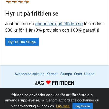
Hyr ut på fritiden.se
Just nu kan du
annonsera på fritiden.se
för endast
380 kr för 1 år (0% provision och 100% garanti)!
Hyr Ut Din Stuga
Avancerad sökning
Kartsök
Slumpa
Orter
Utland
JAG
FRITIDEN
Efterlysningar
Bevaka
Favoritlistan
Annonsera
Hem
fritiden.se använder cookies för att förbättra din
användarupplevelse.
🍪 Genom att fortsätta godkänner du
Copyright © Fritiden Sverige AB. Allt innehåll på fritiden.se är
vår användning av cookies.
Läs mer.
Jag förstår
upphovsrättligt skyddat.
Privacy and Cookie Policy
.