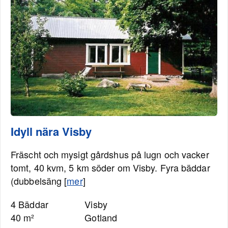
Idyll nära Visby
Fräscht och mysigt gårdshus på lugn och vacker
tomt, 40 kvm, 5 km söder om Visby. Fyra bäddar
(dubbelsäng [
mer
]
4 Bäddar
Visby
40 m²
Gotland