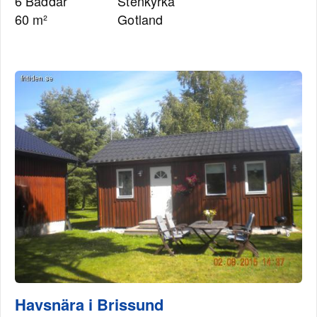
6 Bäddar
Stenkyrka
60 m²
Gotland
Havsnära i Brissund