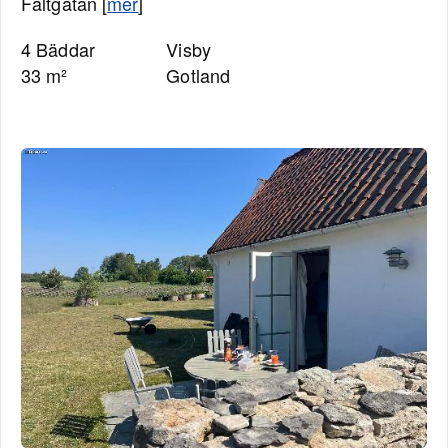
Fältgatan [
mer
]
4 Bäddar
Visby
33 m²
Gotland