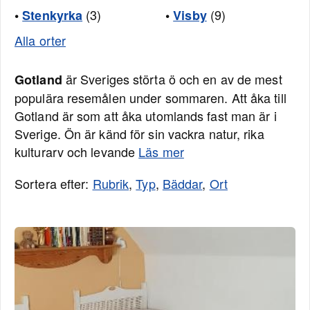
(3)
(9)
•
Stenkyrka
•
Visby
Alla orter
är Sveriges störta ö och en av de mest
Gotland
populära resemålen under sommaren. Att åka till
Gotland är som att åka utomlands fast man är i
Sverige. Ön är känd för sin vackra natur, rika
kulturarv och levande
Läs mer
Sortera efter:
Rubrik
,
Typ
,
Bäddar
,
Ort