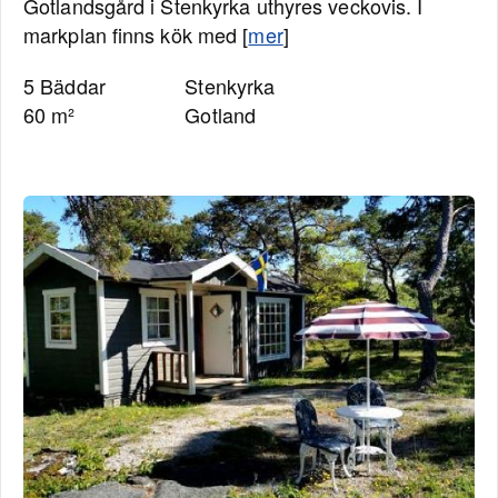
Gotlandsgård i Stenkyrka uthyres veckovis. I
markplan finns kök med [
mer
]
5 Bäddar
Stenkyrka
60 m²
Gotland