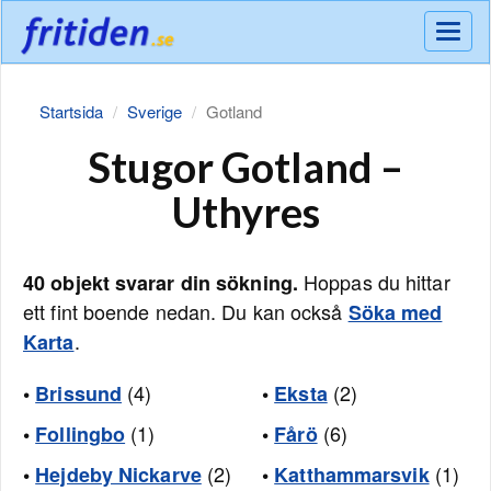
Meny
Startsida
Sverige
Gotland
Stugor Gotland –
Uthyres
Hoppas du hittar
40 objekt svarar din sökning.
ett fint boende nedan. Du kan också
Söka med
.
Karta
(4)
(2)
•
Brissund
•
Eksta
(1)
(6)
•
Follingbo
•
Fårö
(2)
(1)
•
Hejdeby Nickarve
•
Katthammarsvik