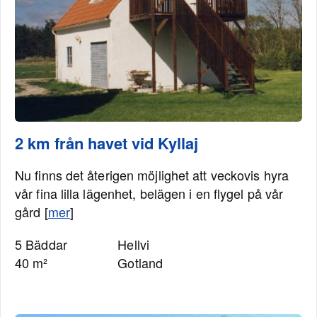
2 km från havet vid Kyllaj
Nu finns det återigen möjlighet att veckovis hyra
vår fina lilla lägenhet, belägen i en flygel på vår
gård [
mer
]
5 Bäddar
Hellvi
40 m²
Gotland