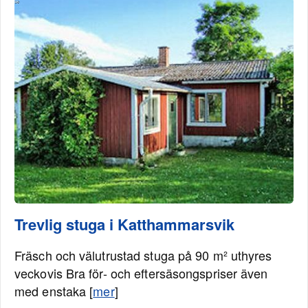
Trevlig stuga i Katthammarsvik
Fräsch och välutrustad stuga på 90 m² uthyres
veckovis Bra för- och eftersäsongspriser även
med enstaka [
mer
]