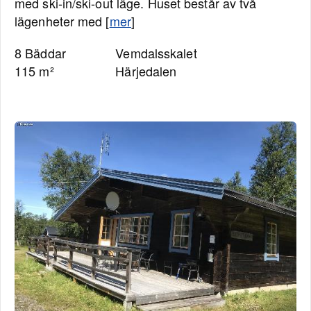
med ski-in/ski-out läge. Huset består av två
lägenheter med [
mer
]
8 Bäddar
Vemdalsskalet
115 m²
Härjedalen