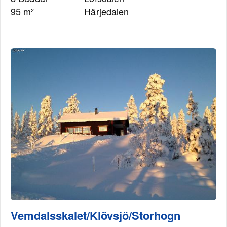
95 m²
Härjedalen
Vemdalsskalet/Klövsjö/Storhogn