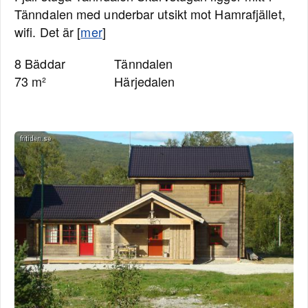
Tänndalen med underbar utsikt mot Hamrafjället,
wifi. Det är [
mer
]
8 Bäddar
Tänndalen
73 m²
Härjedalen