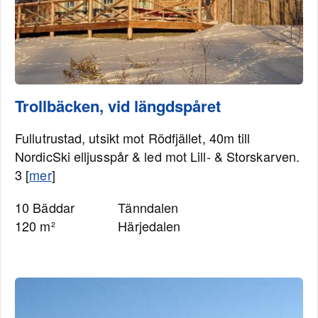
Trollbäcken, vid längdspåret
Fullutrustad, utsikt mot Rödfjället, 40m till
NordicSki elljusspår & led mot Lill- & Storskarven.
3 [
mer
]
10 Bäddar
Tänndalen
120 m²
Härjedalen