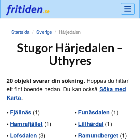
Meny
Startsida
Sverige
Härjedalen
Stugor Härjedalen –
Uthyres
Hoppas du hittar
20 objekt svarar din sökning.
ett fint boende nedan. Du kan också
Söka med
.
Karta
(1)
(1)
•
Fjällnäs
•
Funäsdalen
(1)
(1)
•
Hamrafjället
•
Lillhärdal
(3)
(1)
•
Lofsdalen
•
Ramundberget