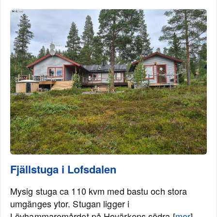
Fjällstuga i Lofsdalen
Mysig stuga ca 110 kvm med bastu och stora
umgänges ytor. Stugan ligger i
Lövhammaromårdet på Hovärkens södra [
mer
]