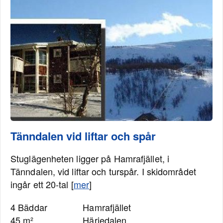
Tänndalen vid liftar och spår
Stuglägenheten ligger på Hamrafjället, i
Tänndalen, vid liftar och turspår. I skidområdet
ingår ett 20-tal [
mer
]
4 Bäddar
Hamrafjället
45 m²
Härjedalen