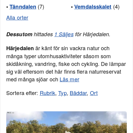
(7)
(4)
•
Tänndalen
•
Vemdalsskalet
Alla orter
Dessutom
hittades
1 Säljes
för Härjedalen.
är känt för sin vackra natur och
Härjedalen
många typer utomhusaktiviteter såsom som
skidåkning, vandring, fiske och cykling. De lämpar
sig väl eftersom det här finns flera naturreservat
med många sjöar och
Läs mer
Sortera efter:
Rubrik
,
Typ
,
Bäddar
,
Ort