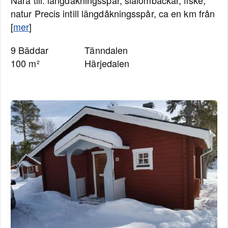
Nära till: längdåkningsspår, slalombackar, fiske,
natur Precis intill längdåkningsspår, ca en km från
[
mer
]
9 Bäddar
Tänndalen
100 m²
Härjedalen