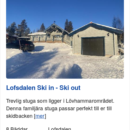
Lofsdalen Ski in - Ski out
Trevlig stuga som ligger i Lövhammarområdet.
Denna familjära stuga passar perfekt till er till
skidbacken [
mer
]
8 Bäddar
Lofsdalen