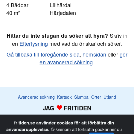
4 Bäddar
Lillhärdal
40 m²
Härjedalen
Skriv in
Hittar du inte stugan du söker att hyra?
en
Efterlysning
med vad du önskar och söker.
Gå tillbaka till föregående sida
,
hemsidan
eller
gör
en avancerad sökning
.
Avancerad sökning
Kartsök
Slumpa
Orter
Utland
JAG
FRITIDEN
Efterlysningar
Bevaka
Favoritlistan
Annonsera
Hem
fritiden.se använder cookies för att förbättra din
användarupplevelse.
🍪 Genom att fortsätta godkänner du
Copyright © Fritiden Sverige AB. Allt innehåll på fritiden.se är