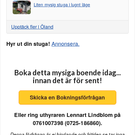
Liten mysig stuga i lugnt läge
Upptäck fler i Öland
Annonsera.
Hyr ut din stuga!
Boka detta mysiga boende idag...
innan det är för sent!
Skicka en Bokningsförfrågan
Eller ring uthyraren Lennart Lindblom på
0761007398 (0725-186860).
Denna förfrågan är ej bindande och fritiden.se tar inga