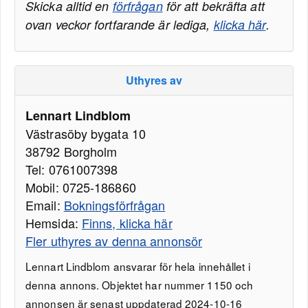
Skicka alltid en
förfrågan
för att bekräfta att
ovan veckor fortfarande är lediga,
klicka här
.
Uthyres av
Lennart Lindblom
Västrasöby bygata 10
38792 Borgholm
Tel: 0761007398
Mobil: 0725-186860
Email:
Bokningsförfrågan
Hemsida:
Finns, klicka här
Fler uthyres av denna annonsör
Lennart Lindblom ansvarar för hela innehållet i
denna annons. Objektet har nummer 1150 och
annonsen är senast uppdaterad 2024-10-16