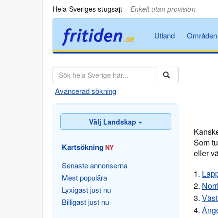
Hela Sveriges stugsajt
– Enkelt utan provision
Utland
Områden
Avancerad sökning
Välj Landskap
Kanske
Som tu
Kartsökning
NY
eller v
Senaste annonserna
1.
Lap
Mest populära
2.
Norr
Lyxigast just nu
3.
Väst
Billigast just nu
4.
Ång