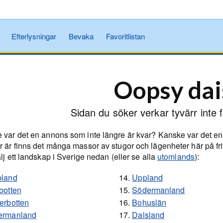
Efterlysningar
Bevaka
Favoritlistan
Oopsy dai
Sidan du söker verkar tyvärr inte f
 var det en annons som inte längre är kvar? Kanske var det en
r är finns det många massor av stugor och lägenheter här på f
älj ett landskap i Sverige nedan (eller se alla
utomlands
):
pland
14.
Uppland
botten
15.
Södermanland
erbotten
16.
Bohuslän
ermanland
17.
Dalsland