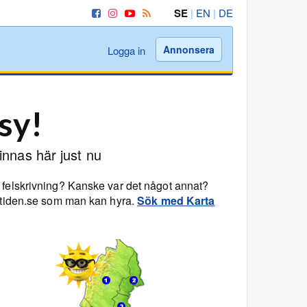
SE
|
EN
|
DE
Annonsera
Logga in
sy!
innas här just nu
 felskrivning? Kanske var det något annat?
ritiden.se som man kan hyra.
Sök med Karta