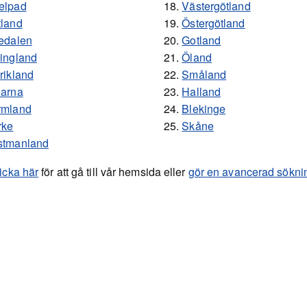
elpad
18.
Västergötland
land
19.
Östergötland
edalen
20.
Gotland
ingland
21.
Öland
rikland
22.
Småland
larna
23.
Halland
rmland
24.
Blekinge
rke
25.
Skåne
stmanland
licka här
för att gå till vår hemsida eller
gör en avancerad sökni