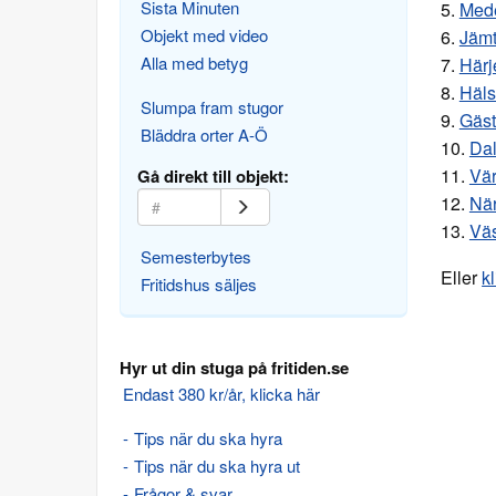
Sista Minuten
5.
Med
Objekt med video
6.
Jämt
Alla med betyg
7.
Härj
8.
Häls
Slumpa fram stugor
9.
Gäst
Bläddra orter A-Ö
10.
Da
11.
Vä
Gå direkt till objekt:
12.
Nä
13.
Vä
Semesterbytes
Eller
k
Fritidshus säljes
Hyr ut din stuga på fritiden.se
Endast 380 kr/år, klicka här
Tips när du ska hyra
Tips när du ska hyra ut
Frågor & svar