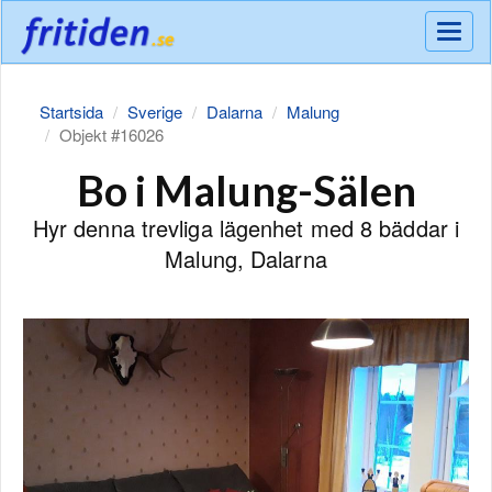
Meny
Startsida
Sverige
Dalarna
Malung
Objekt #16026
Bo i Malung-Sälen
Hyr denna trevliga lägenhet med 8 bäddar i
Malung, Dalarna