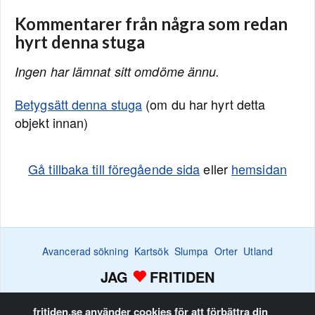
Kommentarer från några som redan
hyrt denna stuga
Ingen har lämnat sitt omdöme ännu.
Betygsätt denna stuga
(om du har hyrt detta
objekt innan)
Gå tillbaka till föregående sida
eller
hemsidan
Avancerad sökning
Kartsök
Slumpa
Orter
Utland
JAG
FRITIDEN
Efterlysningar
Bevaka
Favoritlistan
Annonsera
Hem
fritiden.se använder cookies för att förbättra din