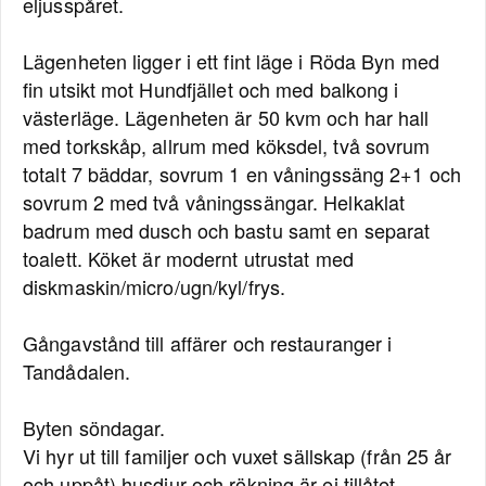
eljusspåret.
Lägenheten ligger i ett fint läge i Röda Byn med
fin utsikt mot Hundfjället och med balkong i
västerläge. Lägenheten är 50 kvm och har hall
med torkskåp, allrum med köksdel, två sovrum
totalt 7 bäddar, sovrum 1 en våningssäng 2+1 och
sovrum 2 med två våningssängar. Helkaklat
badrum med dusch och bastu samt en separat
toalett. Köket är modernt utrustat med
diskmaskin/micro/ugn/kyl/frys.
Gångavstånd till affärer och restauranger i
Tandådalen.
Byten söndagar.
Vi hyr ut till familjer och vuxet sällskap (från 25 år
och uppåt) husdjur och rökning är ej tillåtet.