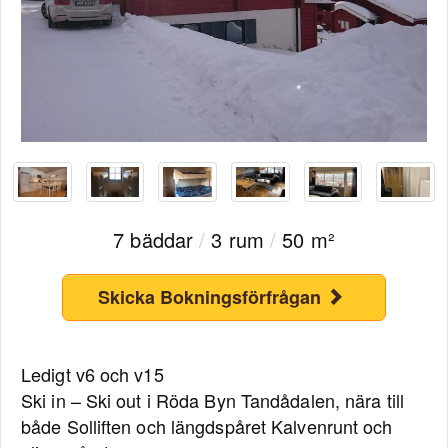
7 bäddar
/
3 rum
/
50 m²
Skicka Bokningsförfrågan
Ledigt v6 och v15
Ski in – Ski out i Röda Byn Tandådalen, nära till
både Solliften och längdspåret Kalvenrunt och