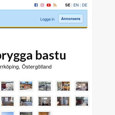
SE
|
EN
|
DE
Annonsera
Logga in
brygga bastu
rrköping, Östergötland