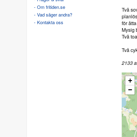
Om fritiden.se
Två sov
Vad säger andra?
planlö
Kontakta oss
för ått
Mysig 
Två to
Två cy
2133 a
+
−