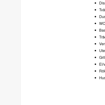
Dis
Tvä
Dus
W
Bas
Trä
Ve
Ute
Gri
El/
Rök
Hus