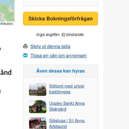
Skicka Bokningsförfrågan
tributors
Inga avgifter. Ej bindande.
Skriv ut denna sida
å
Tipsa en vän om annonsen
Även dessa kan hyras
tånd
Sjötomt med privat
)
bad/brygga
Upplev Sankt Anna
Skärgård
Sjöstuga i S:t Anna,
Arkösund