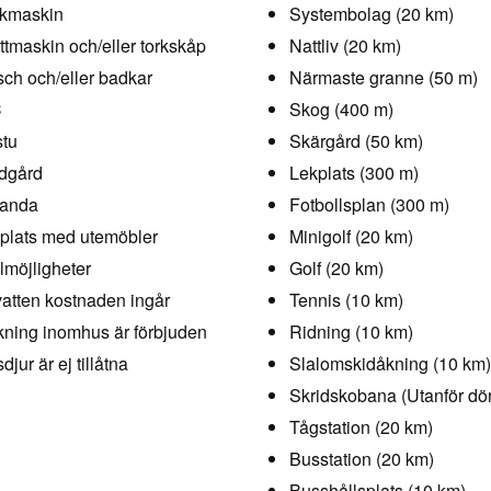
kmaskin
Systembolag (20 km)
ttmaskin och/eller torkskåp
Nattliv (20 km)
ch och/eller badkar
Närmaste granne (50 m)
C
Skog (400 m)
tu
Skärgård (50 km)
dgård
Lekplats (300 m)
randa
Fotbollsplan (300 m)
plats med utemöbler
Minigolf (20 km)
llmöjligheter
Golf (20 km)
vatten kostnaden ingår
Tennis (10 km)
ning inomhus är förbjuden
Ridning (10 km)
djur är ej tillåtna
Slalomskidåkning (10 km)
Skridskobana (Utanför dö
Tågstation (20 km)
Busstation (20 km)
Busshållsplats (10 km)