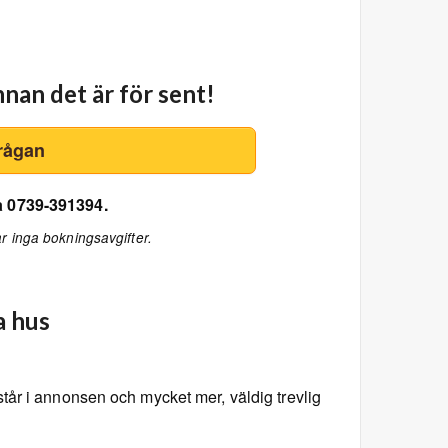
nnan det är för sent!
rågan
på 0739-391394.
r inga bokningsavgifter.
a hus
står i annonsen och mycket mer, väldig trevlig