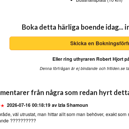
Boka detta härliga boende idag... i
Skicka en Bokningsförf
Eller ring uthyraren Robert Hjort 
Denna förfrågan är ej bindande och fritiden.se ta
entarer från några som redan hyrt dett
2026-07-16 00:18:19 av Izla Shamoun
råde, väl utrustat, man hittar allt som man behöver, exakt som 
ande ??????????