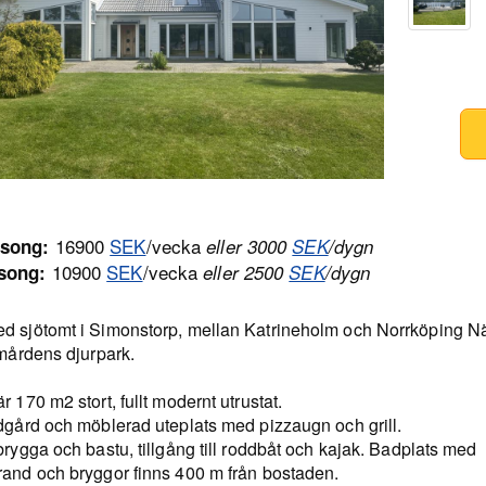
16900
SEK
/vecka
song:
eller 3000
SEK
/dygn
10900
SEK
/vecka
song:
eller 2500
SEK
/dygn
d sjötomt i Simonstorp, mellan Katrineholm och Norrköping N
lmårdens djurpark.
r 170 m2 stort, fullt modernt utrustat.
ädgård och möblerad uteplats med pizzaugn och grill.
brygga och bastu, tillgång till roddbåt och kajak. Badplats med
rand och bryggor finns 400 m från bostaden.