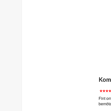
Komm
Fint om
bemöt