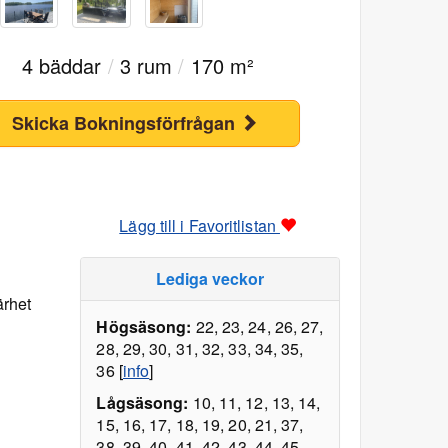
4 bäddar
/
3 rum
/
170 m²
Skicka Bokningsförfrågan
Lägg till i Favoritlistan
Lediga veckor
ärhet
Högsäsong:
22, 23, 24, 26, 27,
28, 29, 30, 31, 32, 33, 34, 35,
36 [
info
]
Lågsäsong:
10, 11, 12, 13, 14,
15, 16, 17, 18, 19, 20, 21, 37,
38, 39, 40, 41, 42, 43, 44, 45,