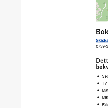
Bok
Skick
0739-
Dett
bekv
Sep
TV 
Mat
Mik
Kyl