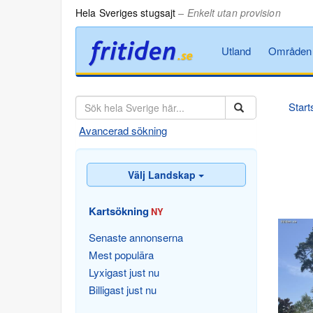
Hela Sveriges stugsajt
– Enkelt utan provision
Utland
Områden
Start
Avancerad sökning
Välj Landskap
Kartsökning
NY
Senaste annonserna
Mest populära
Lyxigast just nu
Billigast just nu