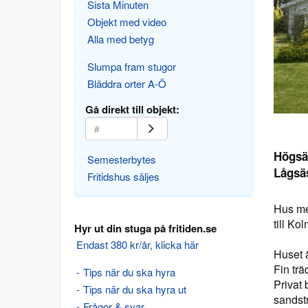
Sista Minuten
Objekt med video
Alla med betyg
Slumpa fram stugor
Bläddra orter A-Ö
Gå direkt till objekt:
Högsä
Semesterbytes
Lågsä
Fritidshus säljes
Hus me
till Ko
Hyr ut din stuga på fritiden.se
Endast 380 kr/år, klicka här
Huset ä
Fin tr
Tips när du ska hyra
Privat 
Tips när du ska hyra ut
sandst
Frågor & svar