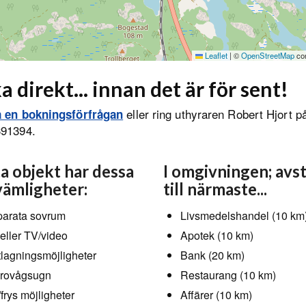
Leaflet
|
©
OpenStreetMap
con
a direkt... innan det är för sent!
eller ring uthyraren Robert Hjort p
a en bokningsförfrågan
391394.
a objekt har dessa
I omgivningen; avs
ämligheter:
till närmaste...
arata sovrum
Livsmedelshandel (10 km
eller TV/video
Apotek (10 km)
lagningsmöjligheter
Bank (20 km)
rovågsugn
Restaurang (10 km)
/frys möjligheter
Affärer (10 km)