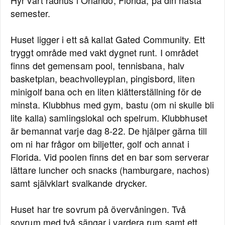
Hyr vårt radhus i Orlando, Florida, på din nästa
semester.
Huset ligger i ett så kallat Gated Community. Ett
tryggt område med vakt dygnet runt. I området
finns det gemensam pool, tennisbana, halv
basketplan, beachvolleyplan, pingisbord, liten
minigolf bana och en liten klätterställning för de
minsta. Klubbhus med gym, bastu (om ni skulle bli
lite kalla) samlingslokal och spelrum. Klubbhuset
är bemannat varje dag 8-22. De hjälper gärna till
om ni har frågor om biljetter, golf och annat i
Florida. Vid poolen finns det en bar som serverar
lättare luncher och snacks (hamburgare, nachos)
samt självklart svalkande drycker.
Huset har tre sovrum på övervåningen. Två
sovrum med två sängar i vardera rum samt ett