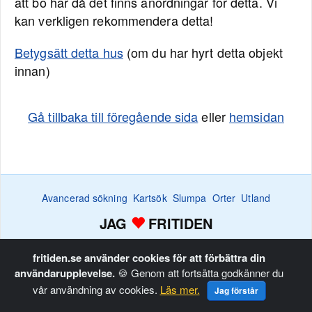
att bo här då det finns anordningar för detta. Vi
kan verkligen rekommendera detta!
Betygsätt detta hus
(om du har hyrt detta objekt
innan)
Gå tillbaka till föregående sida
eller
hemsidan
Avancerad sökning
Kartsök
Slumpa
Orter
Utland
JAG
FRITIDEN
Efterlysningar
Bevaka
Favoritlistan
Annonsera
Hem
fritiden.se använder cookies för att förbättra din
användarupplevelse.
🍪 Genom att fortsätta godkänner du
Copyright © Fritiden Sverige AB. Allt innehåll på fritiden.se är
vår användning av cookies.
Läs mer.
Jag förstår
upphovsrättligt skyddat.
Privacy and Cookie Policy
.