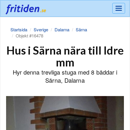
Meny
Startsida
Sverige
Dalarna
Särna
Objekt #16478
Hus i Särna nära till Idre
mm
Hyr denna trevliga stuga med 8 bäddar i
Särna, Dalarna