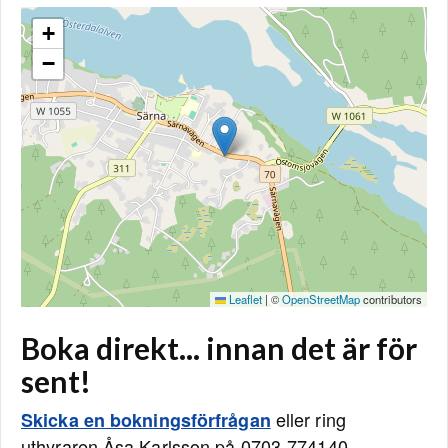
+
−
Leaflet
|
©
OpenStreetMap
contributors
Boka direkt... innan det är för
sent!
eller ring
Skicka en bokningsförfrågan
uthyraren Åsa Karlsson på 0703-774140.