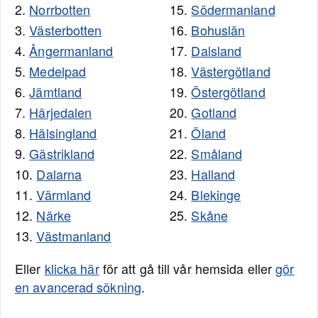
2.
Norrbotten
15.
Södermanland
3.
Västerbotten
16.
Bohuslän
4.
Ångermanland
17.
Dalsland
5.
Medelpad
18.
Västergötland
6.
Jämtland
19.
Östergötland
7.
Härjedalen
20.
Gotland
8.
Hälsingland
21.
Öland
9.
Gästrikland
22.
Småland
10.
Dalarna
23.
Halland
11.
Värmland
24.
Blekinge
12.
Närke
25.
Skåne
13.
Västmanland
Eller
klicka här
för att gå till vår hemsida eller
gör
en avancerad sökning
.