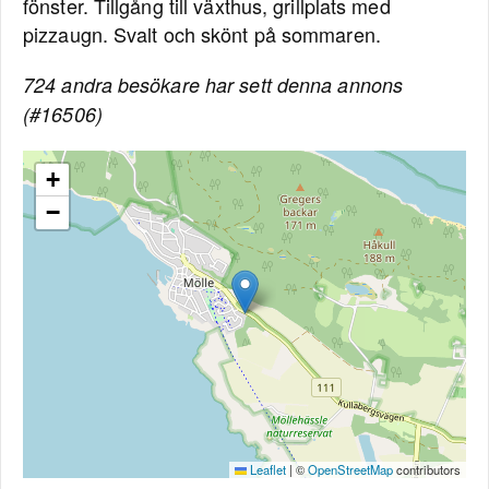
fönster. Tillgång till växthus, grillplats med
pizzaugn. Svalt och skönt på sommaren.
724 andra besökare har sett denna annons
(#16506)
+
−
Leaflet
|
©
OpenStreetMap
contributors