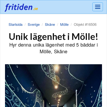
Meny
Startsida
Sverige
Skåne
Mölle
Objekt #16506
Unik lägenhet i Mölle!
Hyr denna unika lägenhet med 5 bäddar i
Mölle, Skåne