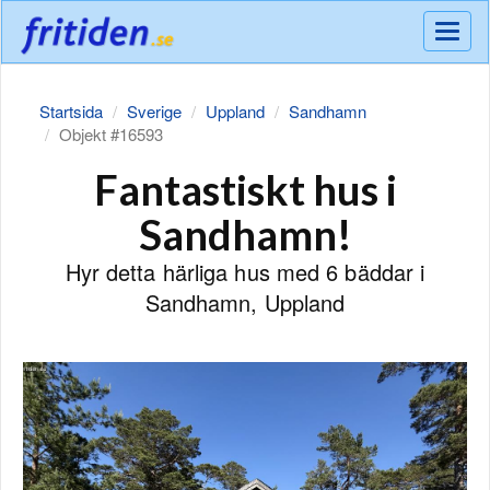
Meny
Startsida
Sverige
Uppland
Sandhamn
Objekt #16593
Fantastiskt hus i
Sandhamn!
Hyr detta härliga hus med 6 bäddar i
Sandhamn, Uppland