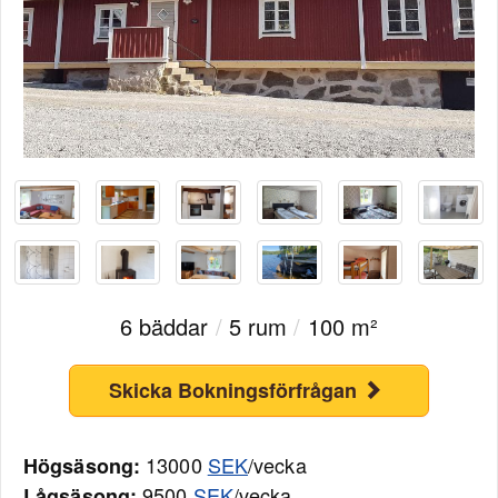
6 bäddar
/
5 rum
/
100 m²
Skicka Bokningsförfrågan
13000
SEK
/vecka
Högsäsong:
9500
SEK
/vecka
Lågsäsong: