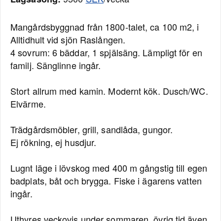
Mangårdsbyggnad från 1800-talet, ca 100 m2, i
Alltidhult vid sjön Raslången.
4 sovrum: 6 bäddar, 1 spjälsäng. Lämpligt för en
familj. Sänglinne ingår.
Stort allrum med kamin. Modernt kök. Dusch/WC.
Elvärme.
Trädgårdsmöbler, grill, sandlåda, gungor.
Ej rökning, ej husdjur.
Lugnt läge i lövskog med 400 m gångstig till egen
badplats, båt och brygga. Fiske i ägarens vatten
ingår.
Uthyres veckovis under sommaren, övrig tid även