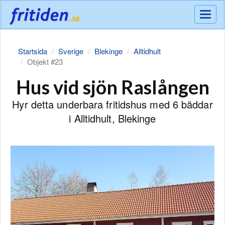
Meny
Startsida
Sverige
Blekinge
Alltidhult
Objekt #23
Hus vid sjön Raslången
Hyr detta underbara fritidshus med 6 bäddar
i Alltidhult, Blekinge