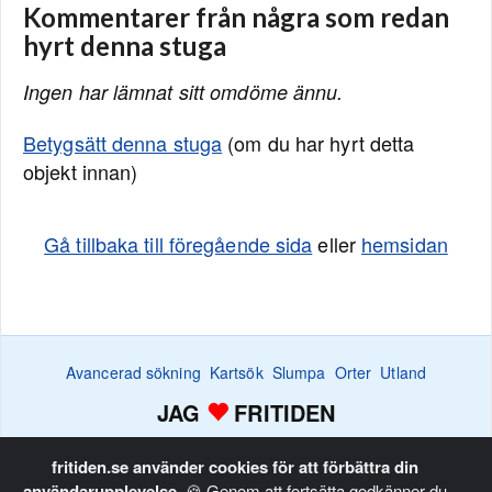
Kommentarer från några som redan
hyrt denna stuga
Ingen har lämnat sitt omdöme ännu.
Betygsätt denna stuga
(om du har hyrt detta
objekt innan)
Gå tillbaka till föregående sida
eller
hemsidan
Avancerad sökning
Kartsök
Slumpa
Orter
Utland
JAG
FRITIDEN
Efterlysningar
Bevaka
Favoritlistan
Annonsera
Hem
fritiden.se använder cookies för att förbättra din
användarupplevelse.
🍪 Genom att fortsätta godkänner du