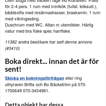
Liten stuga med vackert läge vid Klarälven. Plats
för 2-4 pers. 1 rum med minikök (fullst. köksutr.),
bäddsoffa med resårmadrasser, braskamin. 1 rum
med våningssäng.
Duschrum med WC. Altan m utemöbler. Härlig
natur med bra fiske spec harrfiske.
11382 andra besökare har sett denna annons
(#3410)
Boka direkt... innan det är för
sent!
eller ring
Skicka en bokningsförfrågan
uthyraren Britta och Bo Bäckström på 070-
1700649 070-3434961.
Detta objekt har dessa