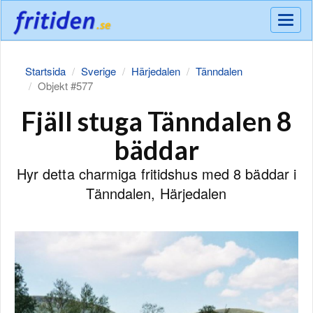
Meny
Startsida
Sverige
Härjedalen
Tänndalen
Objekt #577
Fjäll stuga Tänndalen 8
bäddar
Hyr detta charmiga fritidshus med 8 bäddar i
Tänndalen, Härjedalen