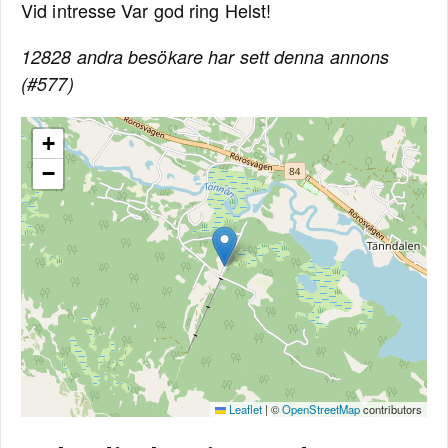
Vid intresse Var god ring Helst!
12828 andra besökare har sett denna annons
(#577)
+
−
Leaflet
|
©
OpenStreetMap
contributors