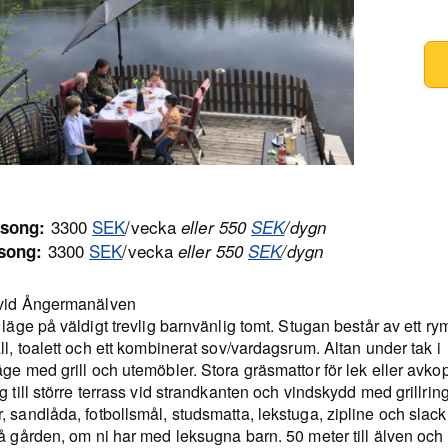
3300
SEK
/vecka
song:
eller 550
SEK
/dygn
3300
SEK
/vecka
song:
eller 550
SEK
/dygn
vid Ångermanälven
 läge på väldigt trevlig barnvänlig tomt. Stugan består av ett rym
ll, toalett och ett kombinerat sov/vardagsrum. Altan under tak i
ge med grill och utemöbler. Stora gräsmattor för lek eller avko
g till större terrass vid strandkanten och vindskydd med grillring
 sandlåda, fotbollsmål, studsmatta, lekstuga, zipline och slack
å gården, om ni har med leksugna barn. 50 meter till älven och