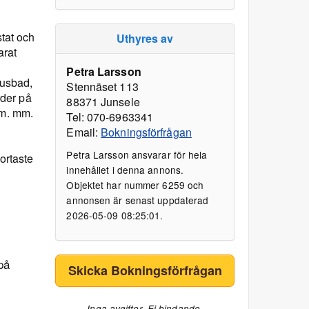
stat och
Uthyres av
arat
Petra Larsson
husbad,
Stennäset 113
rder på
88371 Junsele
mm. mm.
Tel: 070-6963341
Email:
Bokningsförfrågan
Petra Larsson ansvarar för hela
ortaste
innehållet i denna annons.
Objektet har nummer 6259 och
annonsen är senast uppdaterad
2026-05-09 08:25:01.
på
Skicka Bokningsförfrågan
Inga avgifter. Ej bindande.