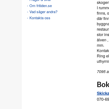
skogen
Om fritiden.se
I rumm
Vad säger andra?
finns, 
Kontakta oss
där fin
byggnad
restaur
stor in
älven 
mm.
Kontakt
Ring el
uthyrni
7095 a
Bok
Skick
070-6