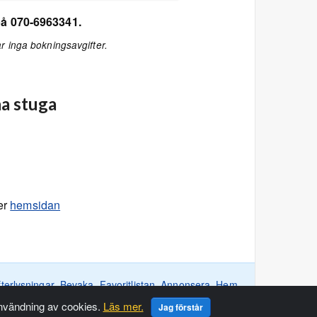
på 070-6963341.
r inga bokningsavgifter.
a stuga
er
hemsidan
fterlysningar
Bevaka
Favoritlistan
Annonsera
Hem
användning av cookies.
Läs mer.
Jag förstår
acy and Cookie Policy
.