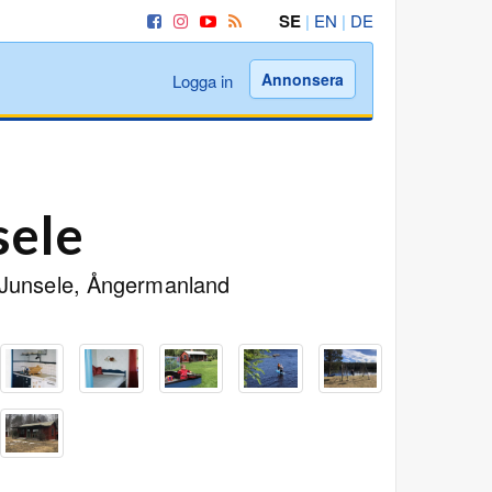
SE
|
EN
|
DE
Annonsera
Logga in
sele
 Junsele, Ångermanland