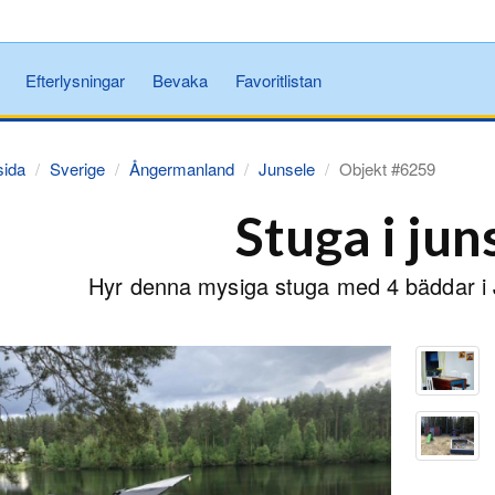
Efterlysningar
Bevaka
Favoritlistan
sida
Sverige
Ångermanland
Junsele
Objekt #6259
Stuga i jun
Hyr denna mysiga stuga med 4 bäddar i