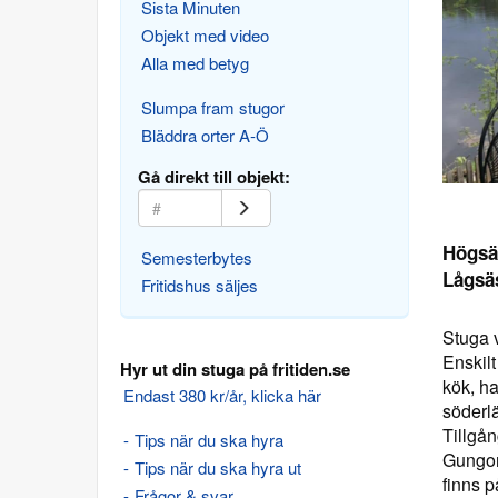
Sista Minuten
Objekt med video
Alla med betyg
Slumpa fram stugor
Bläddra orter A-Ö
Gå direkt till objekt:
Högsä
Semesterbytes
Lågsä
Fritidshus säljes
Stuga 
Enskilt
Hyr ut din stuga på fritiden.se
kök, ha
Endast 380 kr/år, klicka här
söderlä
Tillgån
Tips när du ska hyra
Gungor,
Tips när du ska hyra ut
finns p
Frågor & svar