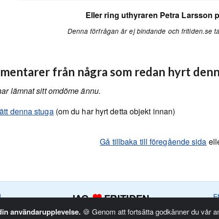
Eller ring uthyraren Petra Larsson 
Denna förfrågan är ej bindande och fritiden.se ta
entarer från några som redan hyrt denn
har lämnat sitt omdöme ännu.
ätt denna stuga
(om du har hyrt detta objekt innan)
Gå tillbaka till föregående sida
ell
JAG
FRITIDEN
d
E
 din användarupplevelse.
🍪 Genom att fortsätta godkänner du vår 
Sverige AB. Allt innehåll på fritiden.se är upphovsrättligt skyddat.
Priv