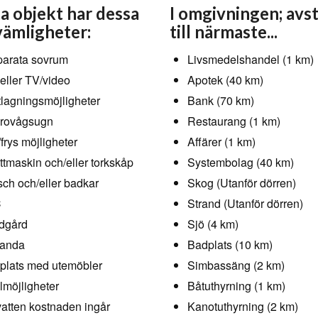
a objekt har dessa
I omgivningen; avs
ämligheter:
till närmaste...
arata sovrum
Livsmedelshandel (1 km)
eller TV/video
Apotek (40 km)
lagningsmöjligheter
Bank (70 km)
rovågsugn
Restaurang (1 km)
/frys möjligheter
Affärer (1 km)
ttmaskin och/eller torkskåp
Systembolag (40 km)
ch och/eller badkar
Skog (Utanför dörren)
C
Strand (Utanför dörren)
dgård
Sjö (4 km)
randa
Badplats (10 km)
plats med utemöbler
Simbassäng (2 km)
llmöjligheter
Båtuthyrning (1 km)
vatten kostnaden ingår
Kanotuthyrning (2 km)