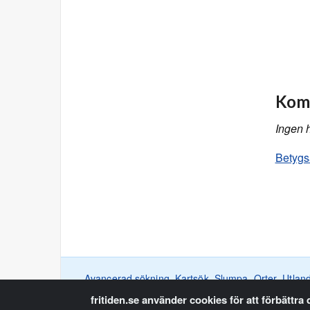
Komm
Ingen 
Betygs
Avancerad sökning
Kartsök
Slumpa
Orter
Utlan
fritiden.se använder cookies för att förbättra
Copyright © Fritiden 