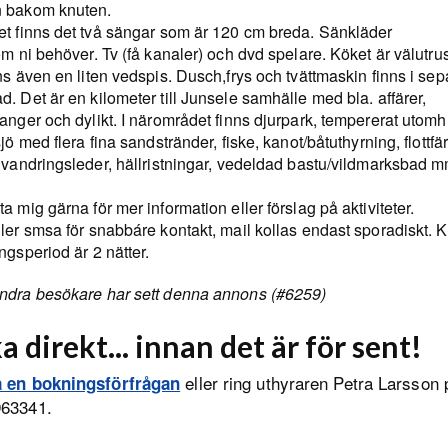
 bakom knuten.
et finns det två sängar som är 120 cm breda. Sänkläder
om ni behöver. Tv (få kanaler) och dvd spelare. Köket är välutru
ns även en liten vedspis. Dusch,frys och tvättmaskin finns i sep
. Det är en kilometer till Junsele samhälle med bla. affärer,
anger och dylikt. I närområdet finns djurpark, tempererat utom
sjö med flera fina sandstränder, fiske, kanot/båtuthyrning, flottfä
, vandringsleder, hällristningar, vedeldad bastu/vildmarksbad 
a mig gärna för mer information eller förslag på aktiviteter.
ler smsa för snabbáre kontakt, mail kollas endast sporadiskt. K
ngsperiod är 2 nätter.
ndra besökare har sett denna annons (#6259)
a direkt... innan det är för sent!
eller ring uthyraren Petra Larsson 
a en bokningsförfrågan
963341.