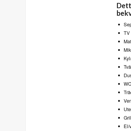
Dett
bekv
Sep
TV 
Mat
Mik
Kyl
Tvä
Dus
W
Trä
Ve
Ute
Gri
El/