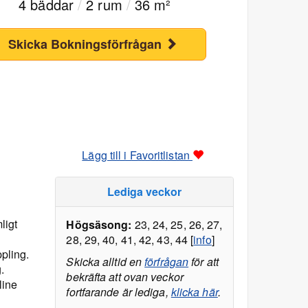
4 bäddar
/
2 rum
/
36 m²
Skicka Bokningsförfrågan
Lägg till i Favoritlistan
Lediga veckor
ligt
Högsäsong:
23, 24, 25, 26, 27,
28, 29, 40, 41, 42, 43, 44 [
info
]
ppling.
Skicka alltid en
förfrågan
för att
.
bekräfta att ovan veckor
line
fortfarande är lediga,
klicka här
.