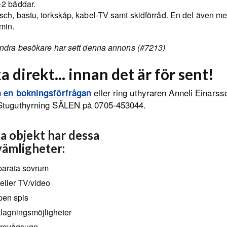
2 bäddar.
ch, bastu, torkskåp, kabel-TV samt skidförråd. En del även m
min.
ndra besökare har sett denna annons (#7213)
a direkt... innan det är för sent!
eller ring uthyraren Anneli Einarss
a en bokningsförfrågan
Stuguthyrning SÄLEN på 0705-453044.
a objekt har dessa
ämligheter:
arata sovrum
eller TV/video
en spis
lagningsmöjligheter
rovågsugn