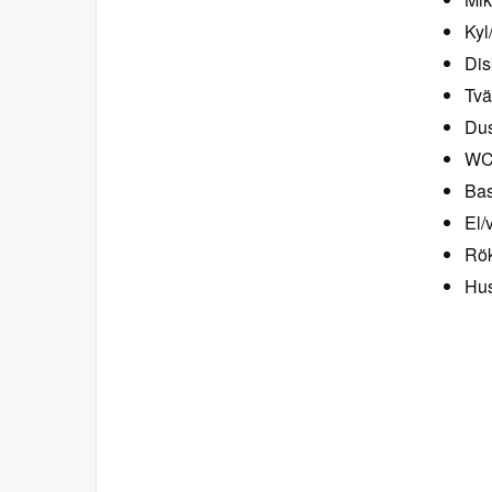
Kyl
Dis
Tvä
Dus
W
Bas
El/
Rök
Hus