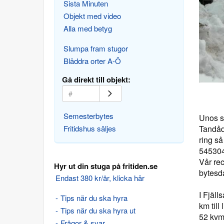
Sista Minuten
Objekt med video
Alla med betyg
Slumpa fram stugor
Bläddra orter A-Ö
Gå direkt till objekt:
Semesterbytes
Unos st
Fritidshus säljes
Tandåd
ring så
54530
Vår re
Hyr ut din stuga på fritiden.se
bytesd
Endast 380 kr/år, klicka här
I Fjäll
Tips när du ska hyra
km till l
Tips när du ska hyra ut
52 kvm
Frågor & svar