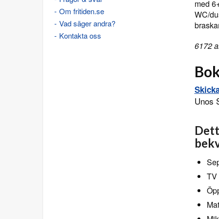
med 6+
Om fritiden.se
WC/dus
Vad säger andra?
braska
Kontakta oss
6172 a
Bok
Skick
Unos 
Dett
bekv
Sep
TV 
Öpp
Mat
Mik