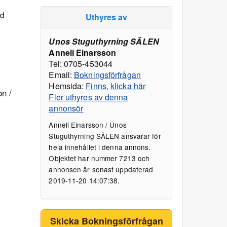
ed
Uthyres av
Unos Stuguthyrning SÄLEN
Anneli Einarsson
Tel: 0705-453044
Email:
Bokningsförfrågan
Hemsida:
Finns, klicka här
on /
Fler uthyres av denna
annonsör
Anneli Einarsson / Unos
Stuguthyrning SÄLEN ansvarar för
hela innehållet i denna annons.
Objektet har nummer 7213 och
annonsen är senast uppdaterad
2019-11-20 14:07:38.
Skicka Bokningsförfrågan