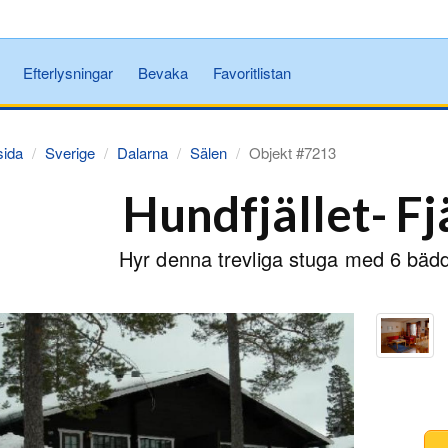
Efterlysningar
Bevaka
Favoritlistan
sida
Sverige
Dalarna
Sälen
Objekt #7213
Hundfjället- Fj
Hyr denna trevliga stuga med 6 bädd