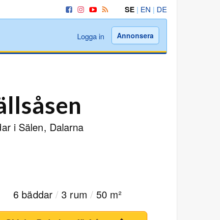
SE
|
EN
|
DE
Annonsera
Logga in
ällsåsen
ar i Sälen, Dalarna
6 bäddar
/
3 rum
/
50 m²