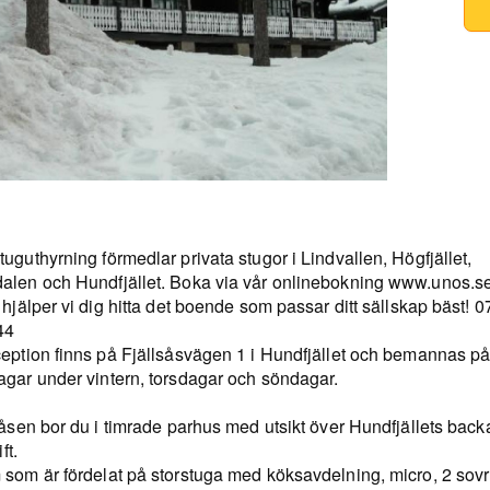
uguthyrning förmedlar privata stugor i Lindvallen, Högfjället,
alen och Hundfjället. Boka via vår onlinebokning www.unos.se
 hjälper vi dig hitta det boende som passar ditt sällskap bäst! 0
44
ception finns på Fjällsåsvägen 1 i Hundfjället och bemannas på
agar under vintern, torsdagar och söndagar.
såsen bor du i timrade parhus med utsikt över Hundfjällets back
ift.
 som är fördelat på storstuga med köksavdelning, micro, 2 sov