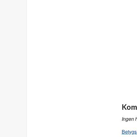
Komm
Ingen 
Betygs