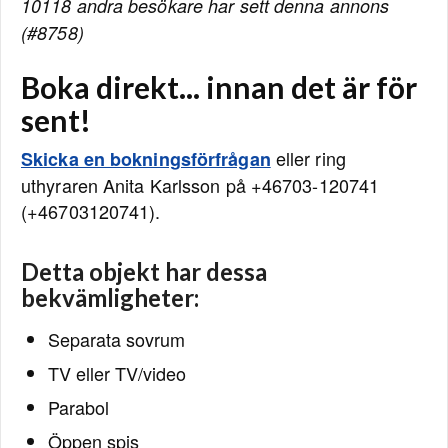
10118 andra besökare har sett denna annons
(#8758)
Boka direkt... innan det är för
sent!
eller ring
Skicka en bokningsförfrågan
uthyraren Anita Karlsson på +46703-120741
(+46703120741).
Detta objekt har dessa
bekvämligheter:
Separata sovrum
TV eller TV/video
Parabol
Öppen spis