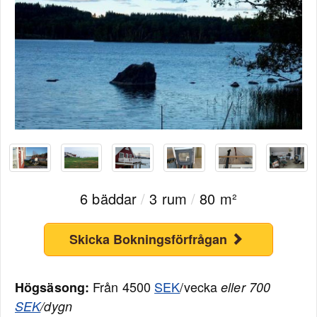
6 bäddar
/
3 rum
/
80 m²
Skicka Bokningsförfrågan
Från 4500
SEK
/vecka
Högsäsong:
eller 700
SEK
/dygn