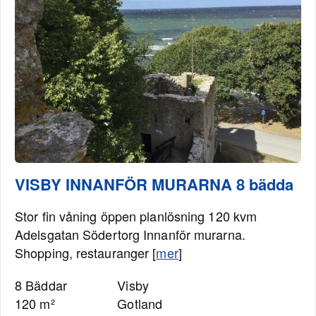
VISBY INNANFÖR MURARNA 8 bädda
Stor fin våning öppen planlösning 120 kvm
Adelsgatan Södertorg Innanför murarna.
Shopping, restauranger [
mer
]
8 Bäddar
Visby
120 m²
Gotland