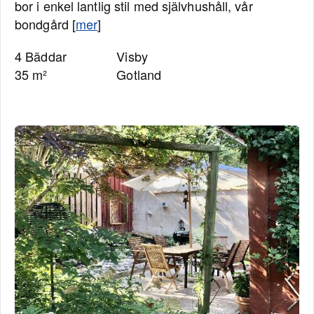
bor i enkel lantlig stil med självhushåll, vår
bondgård [
mer
]
4 Bäddar
Visby
35 m²
Gotland