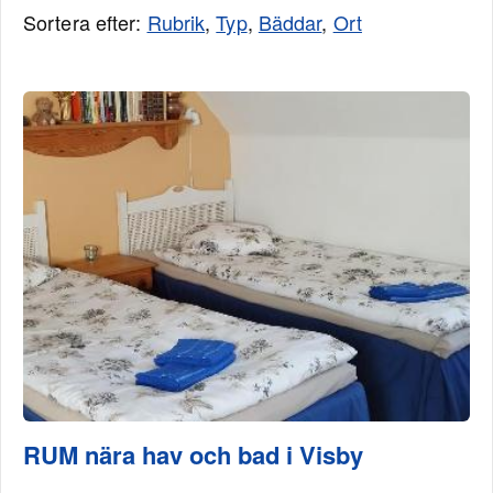
Sortera efter:
Rubrik
,
Typ
,
Bäddar
,
Ort
RUM nära hav och bad i Visby