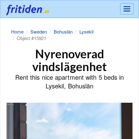
Meny
Home
Sweden
Bohuslän
Lysekil
Object #15921
Nyrenoverad
vindslägenhet
Rent this nice apartment with 5 beds in
Lysekil, Bohuslän