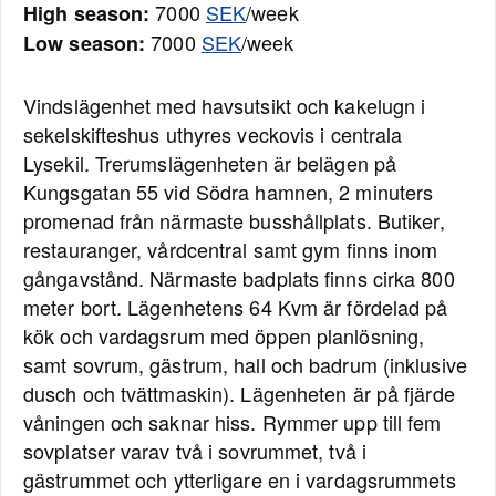
7000
SEK
/week
High season:
7000
SEK
/week
Low season:
Vindslägenhet med havsutsikt och kakelugn i
sekelskifteshus uthyres veckovis i centrala
Lysekil. Trerumslägenheten är belägen på
Kungsgatan 55 vid Södra hamnen, 2 minuters
promenad från närmaste busshållplats. Butiker,
restauranger, vårdcentral samt gym finns inom
gångavstånd. Närmaste badplats finns cirka 800
meter bort. Lägenhetens 64 Kvm är fördelad på
kök och vardagsrum med öppen planlösning,
samt sovrum, gästrum, hall och badrum (inklusive
dusch och tvättmaskin). Lägenheten är på fjärde
våningen och saknar hiss. Rymmer upp till fem
sovplatser varav två i sovrummet, två i
gästrummet och ytterligare en i vardagsrummets